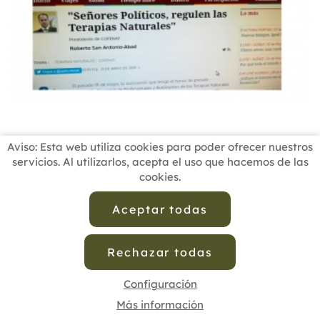
Aviso: Esta web utiliza cookies para poder ofrecer nuestros
servicios. Al utilizarlos, acepta el uso que hacemos de las
cookies.
INICIO
BUSCADOR PROFESIONALES
ACTUALIDAD
ESCUELAS RECOMENDADAS
COMISIONES
Aceptar todas
CONTACTO
Rechazar todas
Aviso Legal
Política de Privacidad de Datos
Política de Calidad
Política de Cookies
Configuración de Cookies
Configuración
Más información
cofenat.es
© 2025 - Diseño y programación por
Edina.es