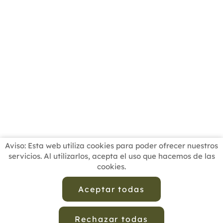
Aviso: Esta web utiliza cookies para poder ofrecer nuestros
servicios. Al utilizarlos, acepta el uso que hacemos de las
cookies.
INICIO
BUSCADOR PROFESIONALES
ACTUALIDAD
ESCUELAS RECOMENDADAS
COMISIONES
Aceptar todas
CONTACTO
Rechazar todas
Aviso Legal
Política de Privacidad de Datos