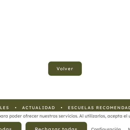
Volver
LES
ACTUALIDAD
ESCUELAS RECOMENDA
para poder ofrecer nuestros servicios. Al utilizarlos, acepta e
 Privacidad de Datos
Política de Calidad
Política de Cookies
todas
Rechazar todas
Configuración