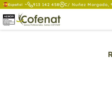
913 142 458
C/ Nuñez Morgado, 
Español