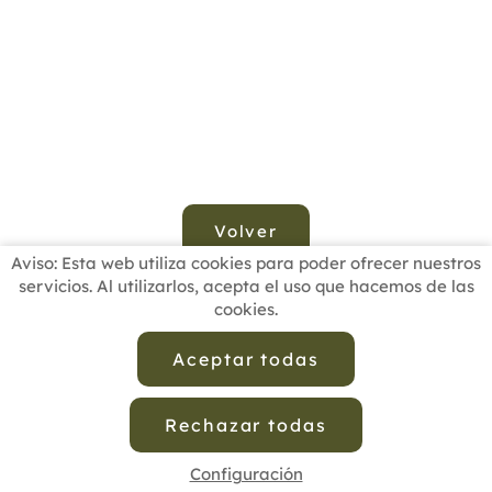
Volver
Aviso: Esta web utiliza cookies para poder ofrecer nuestros
servicios. Al utilizarlos, acepta el uso que hacemos de las
cookies.
INICIO
BUSCADOR PROFESIONALES
ACTUALIDAD
ESCUELAS RECOMENDADAS
COMISIONES
Aceptar todas
CONTACTO
Rechazar todas
Aviso Legal
Política de Privacidad de Datos
Política de Calidad
Política de Cookies
Configuración de Cookies
Configuración