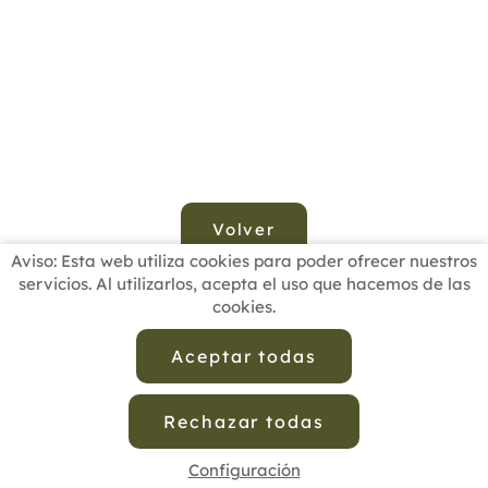
Volver
Aviso: Esta web utiliza cookies para poder ofrecer nuestros
servicios. Al utilizarlos, acepta el uso que hacemos de las
cookies.
INICIO
BUSCADOR PROFESIONALES
ACTUALIDAD
ESCUELAS RECOMENDADAS
COMISIONES
Aceptar todas
CONTACTO
Rechazar todas
Aviso Legal
Política de Privacidad de Datos
Política de Calidad
Política de Cookies
Configuración de Cookies
Configuración