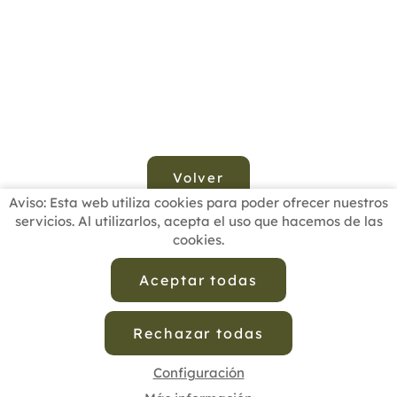
Volver
Aviso: Esta web utiliza cookies para poder ofrecer nuestros
servicios. Al utilizarlos, acepta el uso que hacemos de las
cookies.
INICIO
BUSCADOR PROFESIONALES
ACTUALIDAD
ESCUELAS RECOMENDADAS
COMISIONES
Aceptar todas
CONTACTO
Rechazar todas
Aviso Legal
Política de Privacidad de Datos
Política de Calidad
Política de Cookies
Configuración de Cookies
Configuración