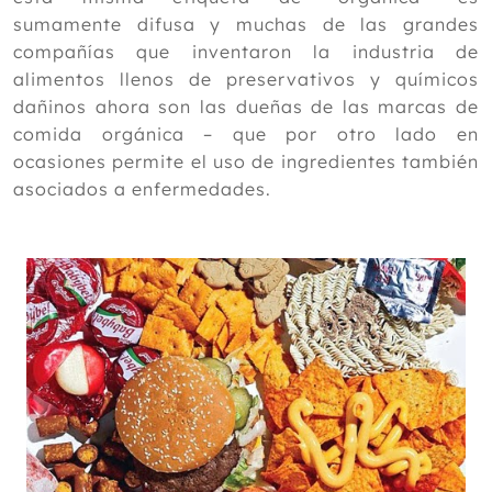
Octubre
sumamente difusa y muchas de las grandes
Septiembre
compañías que inventaron la industria de
Agosto
alimentos llenos de preservativos y químicos
Julio
dañinos ahora son las dueñas de las marcas de
Junio
comida orgánica – que por otro lado en
Mayo
ocasiones permite el uso de ingredientes también
Abril
asociados a enfermedades.
Marzo
Febrero
Enero
2013
2012