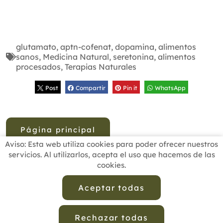
glutamato
,
aptn-cofenat
,
dopamina
,
alimentos
sanos
,
Medicina Natural
,
seretonina
,
alimentos
procesados
,
Terapias Naturales
Post
Compartir
Pin it
WhatsApp
Página principal
Aviso: Esta web utiliza cookies para poder ofrecer nuestros
servicios. Al utilizarlos, acepta el uso que hacemos de las
cookies.
INICIO
BUSCADOR PROFESIONALES
ACTUALIDAD
ESCUELAS RECOMENDADAS
COMISIONES
Aceptar todas
CONTACTO
Rechazar todas
Aviso Legal
Política de Privacidad de Datos