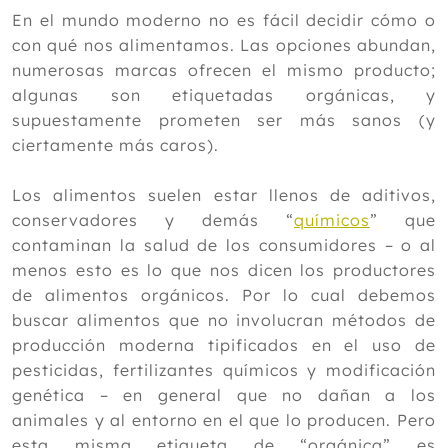
2024
En el mundo moderno no es fácil decidir cómo o
con qué nos alimentamos. Las opciones abundan,
2023
numerosas marcas ofrecen el mismo producto;
2022
algunas son etiquetadas orgánicas, y
supuestamente prometen ser más sanos (y
2021
ciertamente más caros).
2020
2019
Los alimentos suelen estar llenos de aditivos,
conservadores y demás “
químicos
” que
2018
contaminan la salud de los consumidores – o al
2017
menos esto es lo que nos dicen los productores
de alimentos orgánicos. Por lo cual debemos
2016
buscar alimentos que no involucran métodos de
2015
producción moderna tipificados en el uso de
pesticidas, fertilizantes químicos y modificación
2014
genética – en general que no dañan a los
Diciembre
animales y al entorno en el que lo producen. Pero
Noviembre
esta misma etiqueta de “orgánica” es