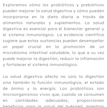
2024
Exploremos cómo los probióticos y prebióticos
Diciembre
pueden mejorar la salud digestiva y cómo pueden
Noviembre
incorporarse en la dieta diaria a través de
Octubre
alimentos naturales y suplementos. La salud
Septiembre
digestiva es esencial para el bienestar general y
Agosto
el sistema inmunológico. La evidencia científica
Julio
sugiere que estas sustancias pueden desempeñar
Junio
un papel crucial en la promoción de un
Mayo
microbioma intestinal saludable, lo que a su vez
Abril
puede mejorar la digestión, reducir la inflamación
Marzo
y fortalecer el sistema inmunológico.
Febrero
Enero
La salud digestiva afecta no solo la digestión
sino también la función inmunológica, el estado
2023
de ánimo y la energía. Los probióticos son
2022
microorganismos vivos que, cuando se consumen
en cantidades adecuadas, proporcionan
2021
beneficios para la salud del huésped, mientras