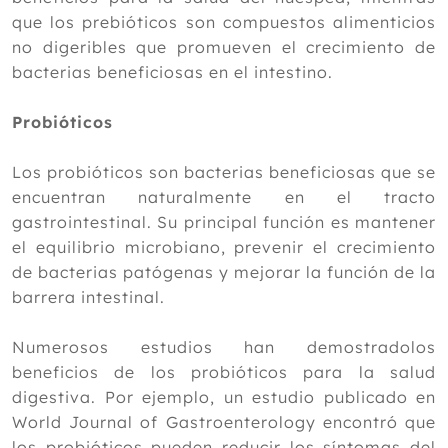
2020
que los prebióticos son compuestos alimenticios
2019
no digeribles que promueven el crecimiento de
bacterias beneficiosas en el intestino.
2018
2017
Probióticos
2016
Los probióticos son bacterias beneficiosas que se
2015
encuentran naturalmente en el tracto
gastrointestinal. Su principal función es mantener
2014
el equilibrio microbiano, prevenir el crecimiento
2013
de bacterias patógenas y mejorar la función de la
barrera intestinal.
2012
Numerosos estudios han demostradolos
beneficios de los probióticos para la salud
digestiva. Por ejemplo, un estudio publicado en
World Journal of Gastroenterology encontró que
los probióticos pueden reducir los síntomas del