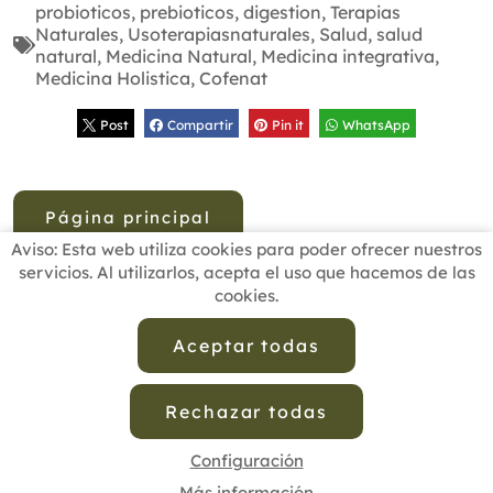
probioticos
,
prebioticos
,
digestion
,
Terapias
Naturales
,
Usoterapiasnaturales
,
Salud
,
salud
natural
,
Medicina Natural
,
Medicina integrativa
,
Medicina Holistica
,
Cofenat
Post
Compartir
Pin it
WhatsApp
Página principal
Aviso: Esta web utiliza cookies para poder ofrecer nuestros
servicios. Al utilizarlos, acepta el uso que hacemos de las
cookies.
INICIO
BUSCADOR PROFESIONALES
ACTUALIDAD
ESCUELAS RECOMENDADAS
COMISIONES
Aceptar todas
CONTACTO
Rechazar todas
Aviso Legal
Política de Privacidad de Datos
Política de Calidad
Política de Cookies
Configuración de Cookies
Configuración
Más información