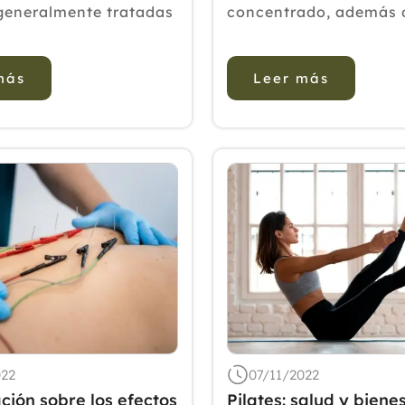
generalmente tratadas
concentrado, además 
e con terapias
excelente fuente veget
nales. El objetivo de
ácidos grasos poliinsa
más
Leer más
dio fue comparar los
en especial de ácido
e la homeopatía como
alfalinolénico (ALA), el
to de la terapia
precursor vegetal del 
al convencional en
Fáciles de integrar en l
con pe...
022
07/11/2022
ción sobre los efectos
Pilates: salud y biene