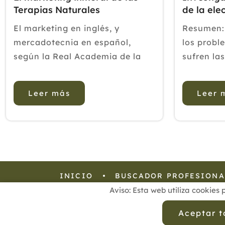
Terapias Naturales
de la el
comparad
El marketing en inglés, y
Resumen:
mercadotecnia en español,
los prob
según la Real Academia de la
sufren la
Lengua Española, no es otra
países de
cosa que un conjunto de
estudio b
Leer más
Leer 
principios y prácticas que
electroac
buscan el aumento del
el alivio 
comercio, especialmente de la
y como pr
demanda, particularmente en la
muscular e
venta de bienes y s...
INICIO
BUSCADOR PROFESIONA
Aviso: Esta web utiliza cookies 
Aviso Legal
Política de
Aceptar 