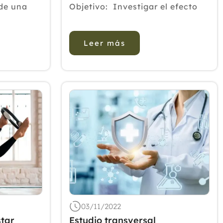
2020
de una
Objetivo: Investigar el efecto
al de
de un programa de ejercicios de
2019
turados,
yoga basado en estiramiento y
2018
Leer más
fuerza sobre el dolor
2017
neuropático debido a la LDH.
omega-3.
Resumen de los antecedentes:
2016
a...
La LDH con dolor
2015
neurop&aacut...
2014
2013
2012
03/11/2022
star
Estudio transversal