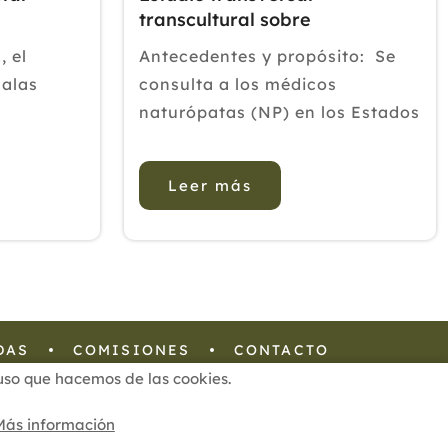
transcultural sobre
naturopatia
, el
Antecedentes y propósito: Se
malas
consulta a los médicos
naturópatas (NP) en los Estados
 orden del
Unidos (EE. UU.) y Australia
bra una
para la prevención y el manejo
Leer más
 ejercicio
de una variedad de condiciones
taca el
de salud, incluidas las
 indicado
enfermedades cardiovasculares
atro p...
(ECV). A pesar de esto, se sabe...
DAS
COMISIONES
CONTACTO
l uso que hacemos de las cookies.
Configuración de Cookies
Más información