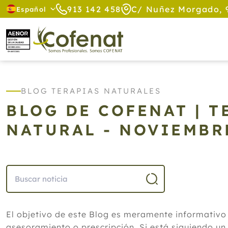
913 142 458
C/ Nuñez Morgado, 
Español
BLOG TERAPIAS NATURALES
BLOG DE COFENAT | 
NATURAL - NOVIEMBR
El objetivo de este Blog es meramente informativo
asesoramiento o prescripción. Si está siguiendo un