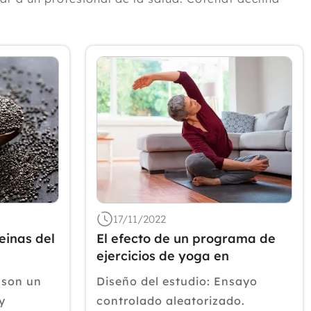
2024
2023
2022
Diciembre
Noviembre
Octubre
Septiembre
Agosto
Julio
Junio
Mayo
Abril
17/11/2022
Marzo
reinas del
El efecto de un programa de
Febrero
ejercicios de yoga en
Enero
pacientes con dolor
 son un
Diseño del estudio: Ensayo
neuropático
2021
y
controlado aleatorizado.