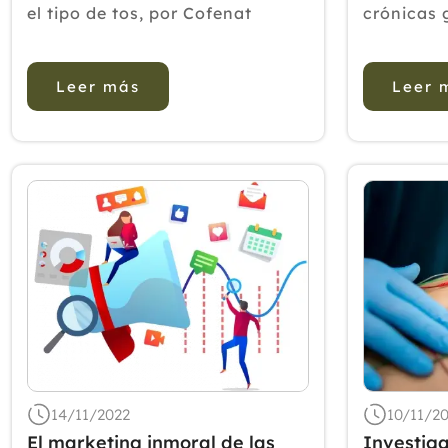
el tipo de tos, por Cofenat
crónicas 
"Según el tipo de tos que
únicament
tengamos, en las Terapias
convencio
Leer más
Leer 
Naturales también encontramos
este estu
diferentes remedios”, señala el
efectos d
presidente de la Asociación de
complemen
Profesionale...
periodont
personas 
14/11/2022
10/11/2
El marketing inmoral de las
Investiga