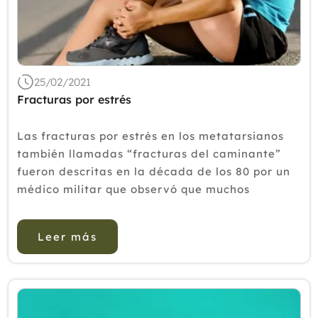
2020
2019
2018
25/02/2021
2017
Fracturas por estrés
2016
Las fracturas por estrés en los metatarsianos
2015
también llamadas “fracturas del caminante”
fueron descritas en la década de los 80 por un
2014
médico militar que observó que muchos
2013
soldados tenían dolor tras estar expuestos a
grandes marchas. &iqu...
2012
Leer más