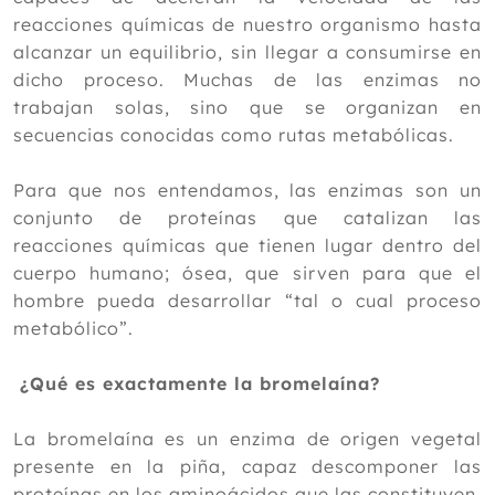
2020
reacciones químicas de nuestro organismo hasta
2019
alcanzar un equilibrio, sin llegar a consumirse en
dicho proceso. Muchas de las enzimas no
2018
trabajan solas, sino que se organizan en
2017
secuencias conocidas como rutas metabólicas.
2016
Para que nos entendamos, las enzimas son un
2015
conjunto de proteínas que catalizan las
reacciones químicas que tienen lugar dentro del
2014
cuerpo humano; ósea, que sirven para que el
2013
hombre pueda desarrollar “tal o cual proceso
metabólico”.
2012
¿Qué es exactamente la bromelaína?
La bromelaína es un enzima de origen vegetal
presente en la piña, capaz descomponer las
proteínas en los aminoácidos que las constituyen,