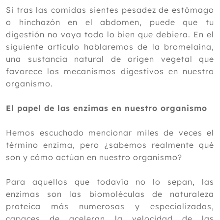
2024
Si tras las comidas sientes pesadez de estómago
Diciembre
o hinchazón en el abdomen, puede que tu
Noviembre
digestión no vaya todo lo bien que debiera. En el
Octubre
siguiente artículo hablaremos de la bromelaína,
Septiembre
una sustancia natural de origen vegetal que
Agosto
favorece los mecanismos digestivos en nuestro
Julio
organismo.
Junio
Mayo
El papel de las enzimas en nuestro organismo
Abril
Marzo
Hemos escuchado mencionar miles de veces el
Febrero
término enzima, pero ¿sabemos realmente qué
Enero
son y cómo actúan en nuestro organismo?
2023
Para aquellos que todavía no lo sepan, las
2022
enzimas son las biomoléculas de naturaleza
proteica más numerosas y especializadas,
2021
capaces de aceleran la velocidad de las