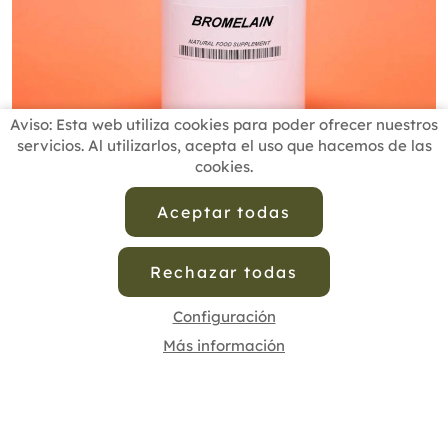
Aviso: Esta web utiliza cookies para poder ofrecer nuestros
servicios. Al utilizarlos, acepta el uso que hacemos de las
cookies.
Aceptar todas
bromelaina
,
beneficios
,
suplementacion
,
Terapias
Naturales
,
Usoterapiasnaturales
,
Cofenat
,
Salud
,
salud natural
,
Medicina Natural
,
Medicina
Rechazar todas
integrativa
Configuración
Post
Compartir
Pin it
WhatsApp
Más información
Página principal