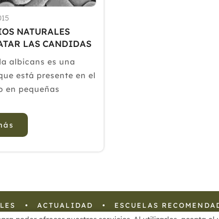
015
IOS NATURALES
ATAR LAS CANDIDAS
a albicans es una
que está presente en el
o en pequeñas
s. Cuando existen
roblemas, tales como la
más
o la diabetes, puede
 tamaño y generar
olestias, sobre todo
húmedas y cálidas del
 infección por el
LES
ACTUALIDAD
ESCUELAS RECOMENDA