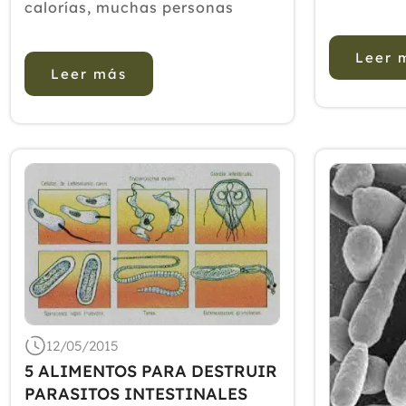
calorías, muchas personas
para una 
cometen el error de eliminar el
padecimie
100% de las grasas que aportan
Leer 
personas
Leer más
los alimentos, por el mito que
conocer a
existe de que Estas lo único que
aplicacio
hacen es engordar. Es cierto que
usos que 
hay diferentes tipos de grasa
beneficio
que le hacen dañ...
enfermos. 
12/05/2015
5 ALIMENTOS PARA DESTRUIR
PARASITOS INTESTINALES