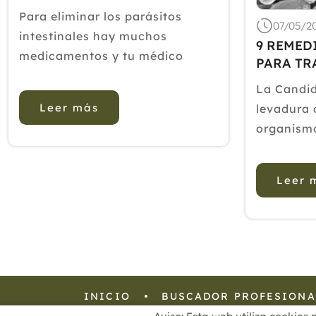
NATURALMENTE
Para eliminar los parásitos
07/05/2
intestinales hay muchos
9 REMED
medicamentos y tu médico
PARA TR
puede recetártelos. Sin
La Candid
embargo, hay fórmulas fáciles y
Leer más
levadura 
naturales a las que también
organism
puedes recurrir. Hoy te damos
cantidade
algunas ideas de alimentos con
ciertos p
los que combatir estos parásitos
Leer 
obesidad 
del intestino.AjoEl ajo tiene
crecer en
grand...
algunas m
en zonas 
cuerpo.La
hong...
INICIO
BUSCADOR PROFESIONA