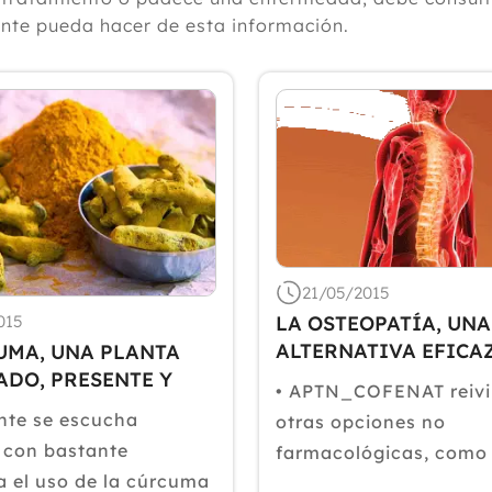
ante pueda hacer de esta información.
21/05/2015
LA OSTEOPATÍA, UNA
015
ALTERNATIVA EFICA
UMA, UNA PLANTA
PALIAR EL DOLOR DE
ADO, PRESENTE Y
• APTN_COFENAT reivi
FIBROMIALGIA
nte se escucha
otras opciones no
 con bastante
farmacológicas, como 
a el uso de la cúrcuma
Osteopatía y otros mé