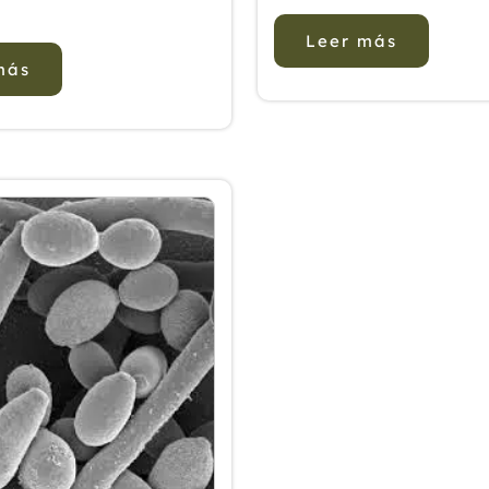
gran cantidad de
Medicina Complementa
Leer más
ntos en la salud de las
Alternativa sean tenid
más
 sin embargo es bueno
consideración, por su
l menos sus reales
sus beneficios sobre la
nes además de otros
el ahorro sobre el cos
pueden traer
puede suponer en esta
s para muchos
enfermedad. La ...
...