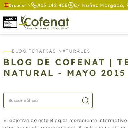
913 142 458
C/ Nuñez Morgado, 
Español
BLOG TERAPIAS NATURALES
BLOG DE COFENAT | 
NATURAL - MAYO 201
El objetivo de este Blog es meramente informativo
asesoramiento o prescripción. Si está siguiendo un