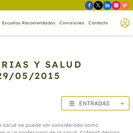
Escuelas Recomendadas
Comisiones
Contacto
RIAS Y SALUD
29/05/2015
ENTRADAS
2026
de salud no puede ser considerado como
2025
r a un profesional de la salud. Cofenat declina