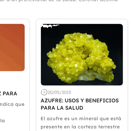
2024
2023
2022
2021
2020
2019
2018
2017
2016
20/05/2015
Z PARA
2015
AZUFRE: USOS Y BENEFICIOS
 LA
ndica que
Diciembre
PARA LA SALUD
Noviembre
El azufre es un mineral que está
la
Octubre
presente en la corteza terrestre
Septiembre
todos de