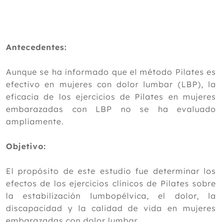
2024
Diciembre
Noviembre
Octubre
Antecedentes:
Septiembre
Agosto
Aunque se ha informado que el método Pilates es
Julio
efectivo en mujeres con dolor lumbar (LBP), la
Junio
eficacia de los ejercicios de Pilates en mujeres
Mayo
embarazadas con LBP no se ha evaluado
Abril
ampliamente.
Marzo
Febrero
Objetivo:
Enero
El propósito de este estudio fue determinar los
2023
efectos de los ejercicios clínicos de Pilates sobre
2022
la estabilización lumbopélvica, el dolor, la
discapacidad y la calidad de vida en mujeres
2021
embarazadas con dolor lumbar.