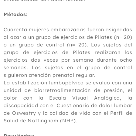
2020
2019
Métodos:
2018
Cuarenta mujeres embarazadas fueron asignadas
2017
al azar a un grupo de ejercicios de Pilates (n= 20)
o un grupo de control (n= 20). Los sujetos del
2016
grupo de ejercicios de Pilates realizaron los
2015
ejercicios dos veces por semana durante ocho
semanas. Los sujetos en el grupo de control
2014
siguieron atención prenatal regular.
2013
La estabilización lumbopélvica se evaluó con una
unidad de biorretroalimentación de presión, el
2012
dolor con la Escala Visual Analógica, la
discapacidad con el Cuestionario de dolor lumbar
de Oswestry y la calidad de vida con el Perfil de
Salud de Nottingham (NHP).
Resultados: