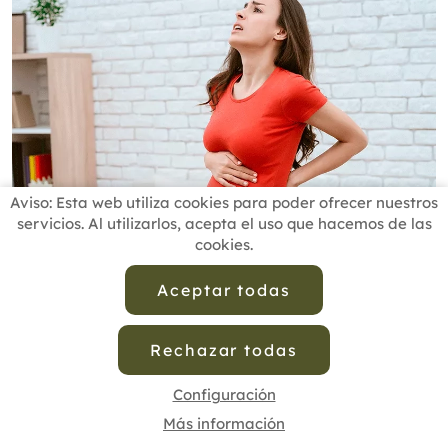
Aviso: Esta web utiliza cookies para poder ofrecer nuestros
servicios. Al utilizarlos, acepta el uso que hacemos de las
cookies.
Aceptar todas
pilates
,
embarazadas
,
dolor lumbar
,
Terapias
Naturales
,
Usoterapiasnaturales
,
Salud
,
salud
Rechazar todas
natural
,
Cofenat
,
estudio de investigacion
Configuración
Post
Compartir
Pin it
WhatsApp
Más información