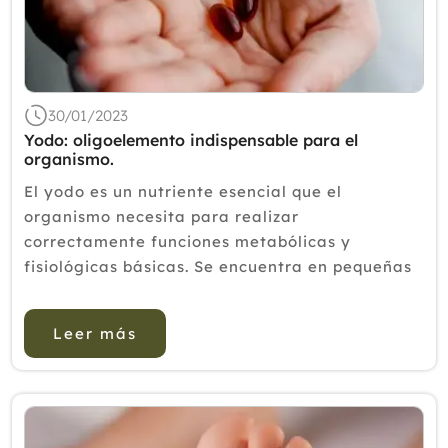
2020
2019
2018
30/01/2023
2017
Yodo: oligoelemento indispensable para el
organismo.
2016
El yodo es un nutriente esencial que el
2015
organismo necesita para realizar
correctamente funciones metabólicas y
2014
fisiológicas básicas. Se encuentra en pequeñas
2013
cantidades en el agua y en el suelo, siendo
componente de algunos alimentos. Estamos
2012
Leer más
hablando de un ol...