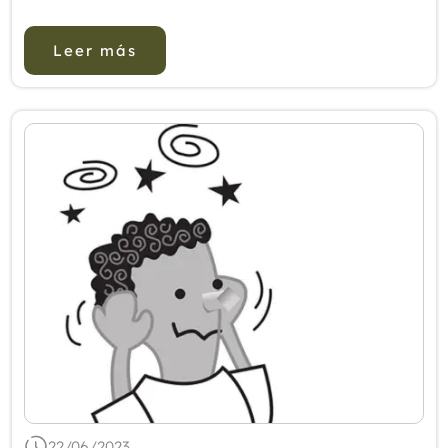
y mental. Según la American Psychological
Association (APA), la ira crónica y no co...
Leer más
22/06/2023