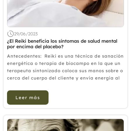
2020
2019
2018
29/06/2023
2017
¿El Reiki beneficia los síntomas de salud mental
por encima del placebo?
2016
Antecedentes: Reiki es una técnica de sanación
2015
energética o terapia de biocampo en la que un
terapeuta sintonizado coloca sus manos sobre o
2014
cerca del cuerpo del cliente y envía energía al
2013
cliente para activar la capacidad del cuerpo
para curarse a s...
2012
Leer más