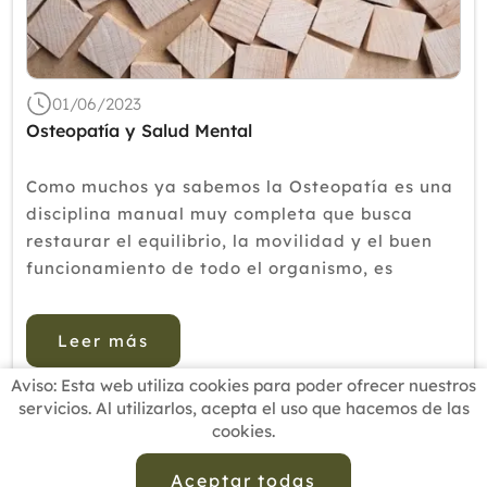
01/06/2023
Osteopatía y Salud Mental
Como muchos ya sabemos la Osteopatía es una
disciplina manual muy completa que busca
restaurar el equilibrio, la movilidad y el buen
funcionamiento de todo el organismo, es
conocido por muchos sus aplicaciones para
trastornos del sistema musculoesquelético,
Leer más
viscerales y craneales lo...
Aviso: Esta web utiliza cookies para poder ofrecer nuestros
servicios. Al utilizarlos, acepta el uso que hacemos de las
cookies.
INICIO
BUSCADOR PROFESIONALES
ACTUALIDAD
ESCUELAS RECOMENDADAS
COMISIONES
Aceptar todas