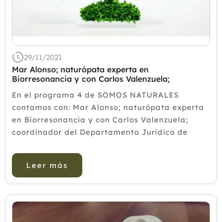
2020
2019
2018
29/11/2021
2017
Mar Alonso; naturópata experta en
Biorresonancia y con Carlos Valenzuela;
2016
coordinador del Departamento Jurídico de
En el programa 4 de SOMOS NATURALES
Cofenat
2015
contamos con: Mar Alonso; naturópata experta
en Biorresonancia y con Carlos Valenzuela;
2014
coordinador del Departamento Jurídico de
2013
Cofenat
https://www.cofenat.es/es/actualidad/departa
2012
Leer más
mento-juridico.html
Comenzamos con Mar…. -¿...