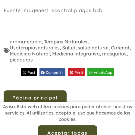
Fuente imagenes: econtrol plagas bcb
aromaterapia
,
Terapias Naturales
,
Usoterapiasnaturales
,
Salud
,
salud natural
,
Cofenat
,
Medicina Natural
,
Medicina integrativa
,
mosquitos
,
picaduras
Post
Compartir
Pin it
WhatsApp
Página principal
Aviso: Esta web utiliza cookies para poder ofrecer nuestros
servicios. Al utilizarlos, acepta el uso que hacemos de las
cookies.
INICIO
BUSCADOR PROFESIONALES
ACTUALIDAD
ESCUELAS RECOMENDADAS
COMISIONES
Aceptar todas