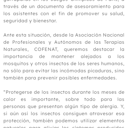
2020
través de un documento de asesoramiento para
2019
los asistentes con el fin de promover su salud,
seguridad y bienestar.
2018
2017
Ante esta situación, desde la Asociación Nacional
de Profesionales y Autónomos de las Terapias
2016
Naturales, COFENAT, queremos destacar la
2015
importancia de mantener alejados a los
mosquitos y otros insectos de los seres humanos,
2014
no sólo para evitar las incómodas picaduras, sino
2013
también para prevenir posibles enfermedades.
2012
“Protegerse de los insectos durante los meses de
calor es importante, sobre todo para las
personas que presentan algún tipo de alergia. Y,
si aún así los insectos consiguen atravesar esa
protección, también podemos utilizar elementos
naturales para aliviar los síntomas producidos