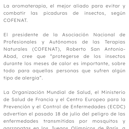
2024
La aromaterapia, el mejor aliado para evitar y
Diciembre
combatir las picaduras de insectos, según
Noviembre
COFENAT.
Octubre
Septiembre
El presidente de la Asociación Nacional de
Agosto
Profesionales y Autónomos de las Terapias
Julio
Naturales (COFENAT), Roberto San Antonio-
Junio
Abad, cree que “protegerse de los insectos
Mayo
durante los meses de calor es importante, sobre
Abril
todo para aquellas personas que sufren algún
Marzo
tipo de alergia”.
Febrero
Enero
La Organización Mundial de Salud, el Ministerio
de Salud de Francia y el Centro Europeo para la
2023
Prevención y el Control de Enfermedades (ECDC)
2022
advertían el pasado 18 de julio del peligro de las
enfermedades transmitidas por mosquitos y
2021
garrapatas en los Juegos Olímpicos de París, a