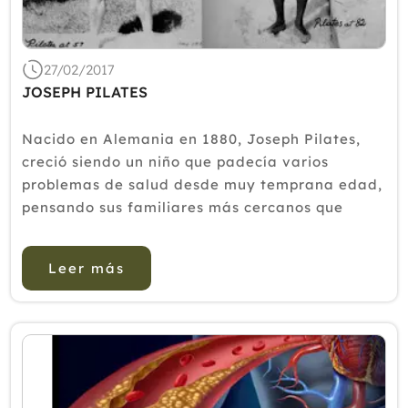
Mayo
Abril
Marzo
27/02/2017
Febrero
JOSEPH PILATES
Enero
2016
Nacido en Alemania en 1880, Joseph Pilates,
creció siendo un niño que padecía varios
2015
problemas de salud desde muy temprana edad,
2014
pensando sus familiares más cercanos que
realmente no llegaría a cumplir la edad adulta.
2013
Fueron sus problemas de salud, cada día más
2012
Leer más
débil y deteriorado, lo que...