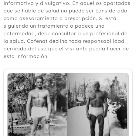
informativo y divulgativo. En aquellos apartados
2024
que se hable de salud no puede ser considerado
como asesoramiento o prescripción. Si está
2023
siguiendo un tratamiento o padece una
2022
enfermedad, debe consultar a un profesional de
la salud. Cofenat declina toda responsabilidad
2021
derivada del uso que el visitante pueda hacer de
2020
esta información.
2019
2018
2017
Diciembre
Octubre
Septiembre
Agosto
Julio
Junio