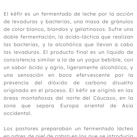
2024
Diciembre
El kéfir es un fermentado de leche por la acción
Noviembre
de levaduras y bacterias, una masa de gránulos
Octubre
de color blanco, blandos y gelatinosos. Sufre una
Septiembre
doble fermentación, la ácido-láctica que realizan
Agosto
las bacterias, y la alcohólica que llevan a cabo
Julio
las levaduras. El producto final es un líquido de
Junio
consistencia similar a la de un yogur bebible, con
Mayo
un sabor ácido y agrio, ligeramente alcohólico, y
Abril
una sensación en boca efervescente por la
Marzo
presencia del dióxido de carbono disuelto
Febrero
originado en el proceso. El kéfir se originó en las
Enero
áreas montañosas del norte del Cáucaso, en la
zona que separa Europa oriental de Asia
2023
occidental.
2022
Los pastores preparaban un fermentado lácteo
2021
en odres de piel de cabra en los que se introducía