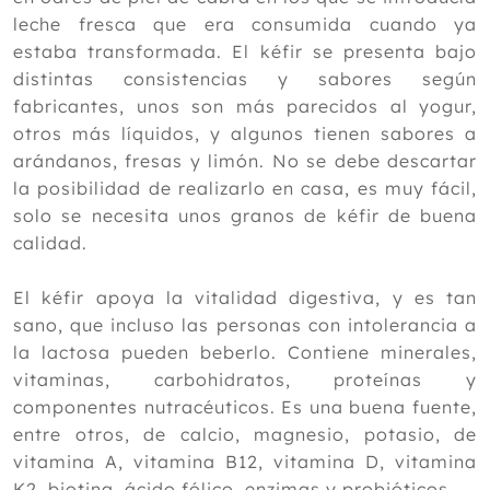
2020
leche fresca que era consumida cuando ya
2019
estaba transformada. El kéfir se presenta bajo
distintas consistencias y sabores según
2018
fabricantes, unos son más parecidos al yogur,
2017
otros más líquidos, y algunos tienen sabores a
arándanos, fresas y limón. No se debe descartar
2016
la posibilidad de realizarlo en casa, es muy fácil,
2015
solo se necesita unos granos de kéfir de buena
calidad.
2014
2013
El kéfir apoya la vitalidad digestiva, y es tan
sano, que incluso las personas con intolerancia a
2012
la lactosa pueden beberlo. Contiene minerales,
vitaminas, carbohidratos, proteínas y
componentes nutracéuticos. Es una buena fuente,
entre otros, de calcio, magnesio, potasio, de
vitamina A, vitamina B12, vitamina D, vitamina
K2, biotina, ácido fólico, enzimas y probióticos.