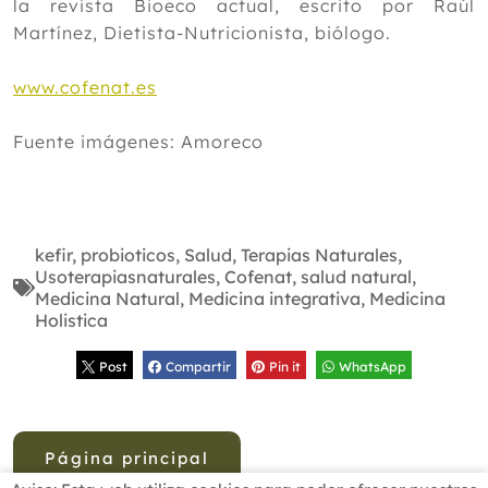
la revista Bioeco actual, escrito por Raúl
Martínez, Dietista-Nutricionista, biólogo.
www.cofenat.es
Fuente imágenes: Amoreco
kefir
,
probioticos
,
Salud
,
Terapias Naturales
,
Usoterapiasnaturales
,
Cofenat
,
salud natural
,
Medicina Natural
,
Medicina integrativa
,
Medicina
Holistica
Post
Compartir
Pin it
WhatsApp
Página principal