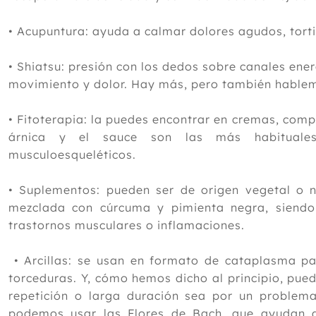
• Acupuntura: ayuda a calmar dolores agudos, torti
• Shiatsu: presión con los dedos sobre canales ene
movimiento y dolor. Hay más, pero también hable
• Fitoterapia: la puedes encontrar en cremas, compr
árnica y el sauce son las más habituales
musculoesqueléticos.
• Suplementos: pueden ser de origen vegetal o n
mezclada con cúrcuma y pimienta negra, siend
trastornos musculares o inflamaciones.
• Arcillas: se usan en formato de cataplasma pa
torceduras. Y, cómo hemos dicho al principio, pue
repetición o larga duración sea por un problema
podemos usar las Flores de Bach, que ayudan 