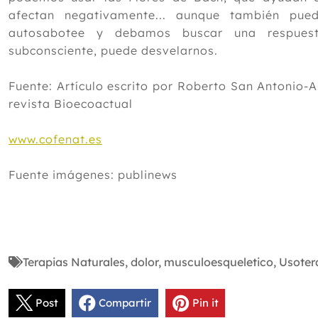
afectan negativamente... aunque también p
autosabotee y debamos buscar una respuest
subconsciente, puede desvelarnos.
Fuente: Artículo escrito por Roberto San Antonio
revista Bioecoactual
www.cofenat.es
Fuente imágenes: publinews
Terapias Naturales
,
dolor
,
musculoesqueletico
,
Usoter
Post
Compartir
Pin it