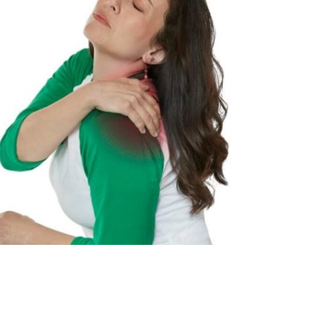
Diciembre
Noviembre
Octubre
Septiembre
Agosto
Julio
Junio
Mayo
Abril
Marzo
Febrero
Enero
2023
2022
2021
2020