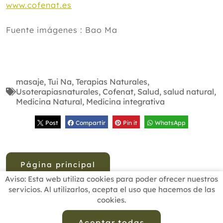
www.cofenat.es
Fuente imágenes : Bao Ma
masaje
,
Tui Na
,
Terapias Naturales
,
Usoterapiasnaturales
,
Cofenat
,
Salud
,
salud natural
,
Medicina Natural
,
Medicina integrativa
Post
Compartir
Pin it
WhatsApp
Página principal
Aviso: Esta web utiliza cookies para poder ofrecer nuestros
servicios. Al utilizarlos, acepta el uso que hacemos de las
cookies.
INICIO
BUSCADOR PROFESIONALES
ACTUALIDAD
ESCUELAS RECOMENDADAS
COMISIONES
Aceptar todas