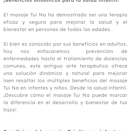
¡Beneficios dinámicos para la salud infantil!
Diciembre
Noviembre
El masaje Tui Na ha demostrado ser una terapia
Octubre
eficaz y segura para mejorar la salud y el
Septiembre
bienestar en personas de todas las edades.
Agosto
Julio
Si bien es conocido por sus beneficios en adultos,
Junio
hoy nos enfocaremos prevención de
Mayo
enfermedades hasta el tratamiento de dolencias
Abril
comunes, este antiguo arte terapéutico ofrece
Marzo
una solución dinámica y natural para mejorar
Febrero
laen resaltar los múltiples beneficios del masaje
Enero
Tui Na en infantes y niños. Desde la salud infantil.
¡Descubre cómo el masaje Tui Na puede marcar
2023
la diferencia en el desarrollo y bienestar de tus
2022
hijos!
2021
2020