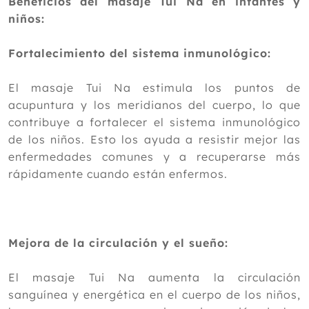
Beneficios del masaje Tui Na en infantes y
2019
niños:
2018
Fortalecimiento del sistema inmunológico:
2017
El masaje Tui Na estimula los puntos de
2016
acupuntura y los meridianos del cuerpo, lo que
2015
contribuye a fortalecer el sistema inmunológico
de los niños. Esto los ayuda a resistir mejor las
2014
enfermedades comunes y a recuperarse más
2013
rápidamente cuando están enfermos.
2012
Mejora de la circulación y el sueño:
El masaje Tui Na aumenta la circulación
sanguínea y energética en el cuerpo de los niños,