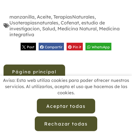
manzanilla
,
Aceite
,
TerapiasNaturales
,
Usoterapiasnaturales
,
Cofenat
,
estudio de
investigacion
,
Salud
,
Medicina Natural
,
Medicina
integrativa
Post
Compartir
Pin it
WhatsApp
Página principal
Aviso: Esta web utiliza cookies para poder ofrecer nuestros
servicios. Al utilizarlos, acepta el uso que hacemos de las
cookies.
INICIO
BUSCADOR PROFESIONALES
ACTUALIDAD
ESCUELAS RECOMENDADAS
COMISIONES
Aceptar todas
CONTACTO
Rechazar todas
Aviso Legal
Política de Privacidad de Datos
Política de Calidad
Política de Cookies