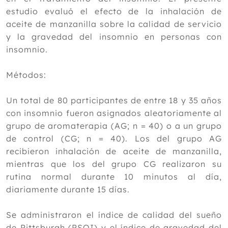
la enfermedad hepática
estudio evaluó el efecto de la inhalación de
Eficacia de la acupuntura para aliviar
aceite de manzanilla sobre la calidad de servicio
el dolor postoperatorio
y la gravedad del insomnio en personas con
El mito de comer huevos
insomnio.
Meditación cíclica y calidad del sueño:
una revisión
Métodos:
Exploración del efecto analgésico de la
acupuntura en la osteoartritis de rodilla
Chía, sésamo, girasol y lino: los
Un total de 80 participantes de entre 18 y 35 años
multibeneficios de 4 minisemillas
con insomnio fueron asignados aleatoriamente al
Enero
grupo de aromaterapia (AG; n = 40) o a un grupo
de control (CG; n = 40). Los del grupo AG
2024
recibieron inhalación de aceite de manzanilla,
2023
mientras que los del grupo CG realizaron su
2022
rutina normal durante 10 minutos al día,
diariamente durante 15 días.
2021
2020
Se administraron el índice de calidad del sueño
de Pittsburgh (PSQI) y el índice de gravedad del