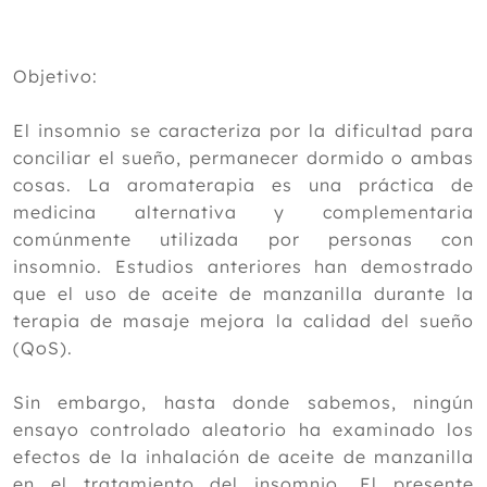
Diciembre
Noviembre
Octubre
Objetivo:
Septiembre
Agosto
El insomnio se caracteriza por la dificultad para
Julio
conciliar el sueño, permanecer dormido o ambas
Junio
cosas. La aromaterapia es una práctica de
Mayo
medicina alternativa y complementaria
Abril
comúnmente utilizada por personas con
Marzo
insomnio. Estudios anteriores han demostrado
Febrero
que el uso de aceite de manzanilla durante la
Aumentar la longevidad humana en la
terapia de masaje mejora la calidad del sueño
era moderna
(QoS).
Análisis neurodinámico de yoga con
diversas técnicas de respiración
Aceite de manzanilla sobre la calidad
Sin embargo, hasta donde sabemos, ningún
del sueño en adultos jóvenes con
ensayo controlado aleatorio ha examinado los
insomnio
efectos de la inhalación de aceite de manzanilla
El ayuno intermitente en combinación
en el tratamiento del insomnio. El presente
con ejercicio es una buena opción para