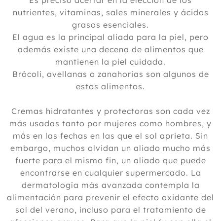
Es preciso acertar en la elección de los
nutrientes, vitaminas, sales minerales y ácidos
2023
grasos esenciales.
2022
El agua es la principal aliada para la piel, pero
además existe una decena de alimentos que
2021
mantienen la piel cuidada.
2020
Brócoli, avellanas o zanahorias son algunos de
2019
estos alimentos.
2018
Cremas hidratantes y protectoras son cada vez
2017
más usadas tanto por mujeres como hombres, y
más en las fechas en las que el sol aprieta. Sin
2016
embargo, muchos olvidan un aliado mucho más
2015
fuerte para el mismo fin, un aliado que puede
encontrarse en cualquier supermercado. La
2014
dermatología más avanzada contempla la
Diciembre
alimentación para prevenir el efecto oxidante del
Noviembre
sol del verano, incluso para el tratamiento de
Octubre