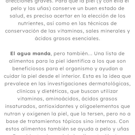
afecciones graves. Para que la piel (y con ella el
Septiembre
pelo y las uñas) conserve un buen estado de
Agosto
salud, es preciso acertar en la elección de los
Julio
nutrientes, así como en las técnicas de
Junio
conservación de las vitaminas, sales minerales y
Mayo
ácidos grasos esenciales.
Abril
Marzo
El agua manda
, pero también... Una lista de
Febrero
alimentos para la piel identifica a los que son
Enero
beneficiosos para el organismo y ayudan a
2013
cuidar la piel desde el interior. Esta es la idea que
prevalece en las investigaciones dermatológicas,
2012
clínicas y dietéticas, que buscan utilizar
vitaminas, aminoácidos, ácidos grasos
insaturados, antioxidantes y oligoelementos que
nutran y oxigenen la piel, que la tersen, pero no a
base de tratamientos tópicos sino internos. Con
estos alimentos también se ayuda a pelo y uñas