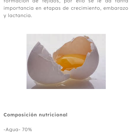
formación de tejidos, por ello se le da tanta
Octubre
importancia en etapas de crecimiento, embarazo
Septiembre
y lactancia.
Agosto
Julio
Junio
Mayo
Abril
Marzo
Febrero
Enero
2012
Composición nutricional
-Agua- 70%