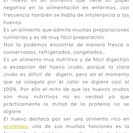
El huevo es un alimento que tiene un papel
negativo en la alimentación en enfermos, con
2023
frecuencia también se habla de intolerancia a los
2022
huevos.
Es un alimento que admite muchas preparaciones
2021
culinarias y es de muy fácil preparación.
2020
Nos lo podemos encontrar de manera fresca o
2019
conservados, refrigerados, congelados…
Es un alimento muy nutritivo y de fácil digestión
2018
a excepción del huevo crudo, porque la clara
2017
cruda es difícil de digerir, pero en el momento
que se coagula por el calor se digiere casi al
2016
100%. Por ello el mito de que los huevos crudos
2015
son muy nutritivos no es verdad ya que
prácticamente la mitad de la proteína no se
2014
digiere.
2013
El huevo destaca por ser una alimento rico en
Diciembre
proteínas
, una de sus muchas funciones es la
Noviembre