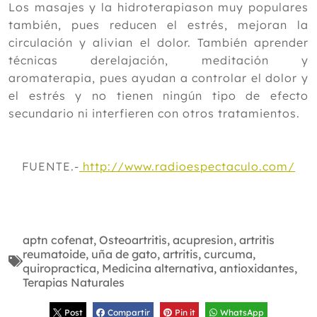
Los masajes y la hidroterapiason muy populares
también, pues reducen el estrés, mejoran la
circulación y alivian el dolor. También aprender
técnicas derelajación, meditación y
aromaterapia, pues ayudan a controlar el dolor y
el estrés y no tienen ningún tipo de efecto
secundario ni interfieren con otros tratamientos.
FUENTE.-
http://www.radioespectaculo.com/
aptn cofenat
,
Osteoartritis
,
acupresion
,
artritis
reumatoide
,
uña de gato
,
artritis
,
curcuma
,
quiropractica
,
Medicina alternativa
,
antioxidantes
,
Terapias Naturales
Post
Compartir
Pin it
WhatsApp