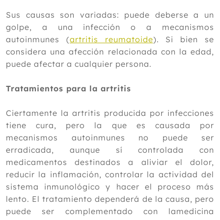
Septiembre
Sus causas son variadas: puede deberse a un
Agosto
golpe, a una infección o a mecanismos
Julio
autoinmunes (
artritis reumatoide
). Si bien se
Junio
considera una afección relacionada con la edad,
Mayo
puede afectar a cualquier persona.
Abril
Marzo
Tratamientos para la artritis
Febrero
Enero
Ciertamente la artritis producida por infecciones
2013
tiene cura, pero la que es causada por
2012
mecanismos autoinmunes no puede ser
erradicada, aunque sí controlada con
medicamentos destinados a aliviar el dolor,
reducir la inflamación, controlar la actividad del
sistema inmunológico y hacer el proceso más
lento. El tratamiento dependerá de la causa, pero
puede ser complementado con lamedicina