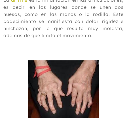
La
artritis
es la inflamación en las articulaciones,
es decir, en los lugares donde se unen dos
2023
huesos, como en las manos o la rodilla. Este
2022
padecimiento se manifiesta con dolor, rigidez e
hinchazón, por lo que resulta muy molesta,
2021
además de que limita el movimiento.
2020
2019
2018
2017
2016
2015
2014
Diciembre
Noviembre
Octubre