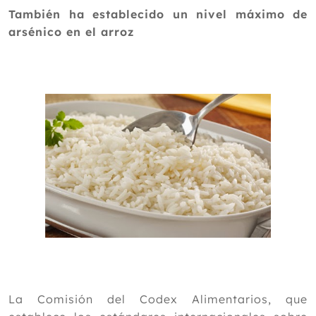
2024
También ha establecido un nivel máximo de
arsénico en el arroz
2023
2022
2021
2020
2019
2018
2017
2016
2015
2014
Diciembre
La Comisión del Codex Alimentarios, que
Noviembre