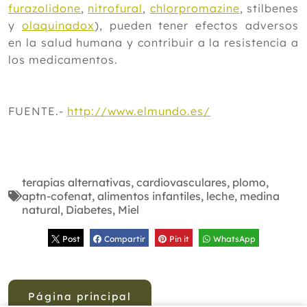
furazolidone
,
nitrofural
,
chlorpromazine
, stilbenes
y
olaquinadox
), pueden tener efectos adversos
en la salud humana y contribuir a la resistencia a
los medicamentos.
FUENTE.-
http://www.elmundo.es/
terapias alternativas
,
cardiovasculares
,
plomo
,
aptn-cofenat
,
alimentos infantiles
,
leche
,
medina
natural
,
Diabetes
,
Miel
Post
Compartir
Pin it
WhatsApp
Página principal