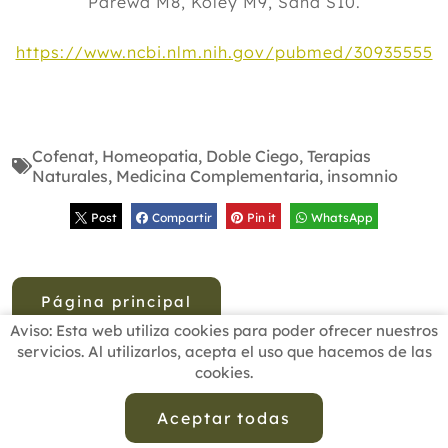
Parewa M8, Koley M9, Saha S10.
https://www.ncbi.nlm.nih.gov/pubmed/30935555
Cofenat
,
Homeopatia
,
Doble Ciego
,
Terapias
Naturales
,
Medicina Complementaria
,
insomnio
Post
Compartir
Pin it
WhatsApp
Página principal
Aviso: Esta web utiliza cookies para poder ofrecer nuestros
servicios. Al utilizarlos, acepta el uso que hacemos de las
cookies.
INICIO
BUSCADOR PROFESIONALES
ACTUALIDAD
ESCUELAS RECOMENDADAS
COMISIONES
Aceptar todas
CONTACTO