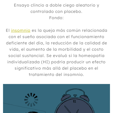
2024
Ensayo clíncio a doble ciego aleatorio y
controlado con placebo.
2023
Fondo:
2022
El
insomnio
es la queja más común relacionada
2021
con el sueño asociada con el funcionamiento
2020
deficiente del día, la reducción de la calidad de
2019
vida, el aumento de la morbilidad y el costo
Diciembre
social sustancial. Se evaluó si la homeopatía
Noviembre
individualizada (HI) podría producir un efecto
Octubre
significativo más allá del placebo en el
Septiembre
tratamiento del insomnio.
Julio
Junio
Mayo
Abril
Marzo
Febrero