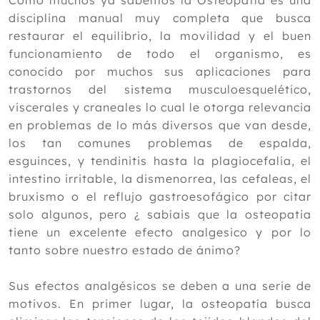
Como muchos ya sabemos la Osteopatía es una
disciplina manual muy completa que busca
2023
restaurar el equilibrio, la movilidad y el buen
Diciembre
funcionamiento de todo el organismo, es
Noviembre
conocido por muchos sus aplicaciones para
Octubre
trastornos del sistema musculoesquelético,
Septiembre
viscerales y craneales lo cual le otorga relevancia
Agosto
en problemas de lo más diversos que van desde,
Julio
los tan comunes problemas de espalda,
Junio
esguinces, y tendinitis hasta la plagiocefalia, el
Mayo
intestino irritable, la dismenorrea, las cefaleas, el
Abril
bruxismo o el reflujo gastroesofágico por citar
Marzo
solo algunos, pero ¿ sabíais que la osteopatia
Febrero
tiene un excelente efecto analgesico y por lo
Enero
tanto sobre nuestro estado de ánimo?
2022
Sus efectos analgésicos se deben a una serie de
2021
motivos. En primer lugar, la osteopatía busca
2020