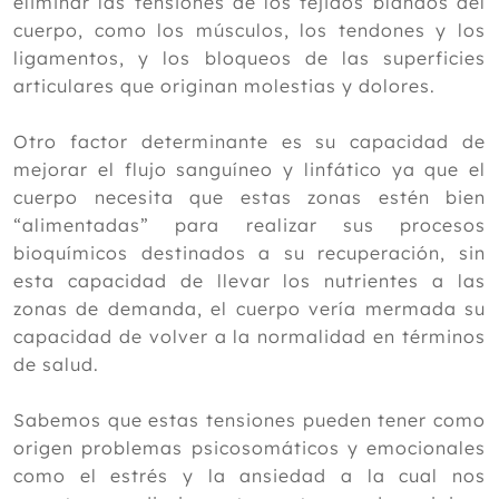
eliminar las tensiones de los tejidos blandos del
2019
cuerpo, como los músculos, los tendones y los
ligamentos, y los bloqueos de las superficies
2018
articulares que originan molestias y dolores.
2017
Otro factor determinante es su capacidad de
2016
mejorar el flujo sanguíneo y linfático ya que el
2015
cuerpo necesita que estas zonas estén bien
“alimentadas” para realizar sus procesos
2014
bioquímicos destinados a su recuperación, sin
2013
esta capacidad de llevar los nutrientes a las
zonas de demanda, el cuerpo vería mermada su
2012
capacidad de volver a la normalidad en términos
de salud.
Sabemos que estas tensiones pueden tener como
origen problemas psicosomáticos y emocionales
como el estrés y la ansiedad a la cual nos