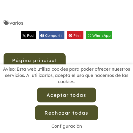
varios
Post
Compartir
Pin it
WhatsApp
Página principal
Aviso: Esta web utiliza cookies para poder ofrecer nuestros
servicios. Al utilizarlos, acepta el uso que hacemos de las
cookies.
INICIO
BUSCADOR PROFESIONALES
ACTUALIDAD
ESCUELAS RECOMENDADAS
COMISIONES
Aceptar todas
CONTACTO
Rechazar todas
Aviso Legal
Política de Privacidad de Datos
Política de Calidad
Política de Cookies
Configuración de Cookies
Configuración