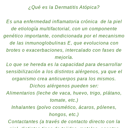
¿Qué es la Dermatitis Atópica?
2023
2022
Es una enfermedad inflamatoria crónica de la piel
de etiología multifactorial, con un componente
2021
genético importante, condicionada por el mecanismo
2020
de las inmunoglobulinas E, que evoluciona con
2019
brotes o exacerbaciones, intercalado con fases de
mejoría.
2018
Lo que se hereda es la capacidad para desarrollar
2017
sensibilización a los distintos alérgenos, ya que el
organismo crea anticuerpos para los mismos.
2016
Dichos alérgenos pueden ser:
2015
Alimentarios (leche de vaca, huevo, trigo, plátano,
tomate, etc.)
2014
Inhalantes (polvo cosmético, ácaros, pólenes,
2013
hongos, etc.)
2012
Contactantes (a través de contacto directo con la