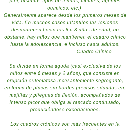
Noviembre
piel, distintos tipos de tejidos, metales, agentes
Octubre
químicos, etc.)
Septiembre
Generalmente aparece desde los primeros meses de
Agosto
vida. En muchos casos infantiles las lesiones
Julio
desaparecen hacia los 6 u 8 años de edad; no
Junio
obstante, hay niños que mantienen el cuadro clínico
hasta la adolescencia, e incluso hasta adultos.
Cuadro Clínico
Se divide en forma aguda (casi exclusiva de los
niños entre 6 meses y 2 años), que consiste en
erupción eritematosa incesantemente segregante,
en forma de placas sin bordes precisos situados en:
mejillas y pliegues de flexión, acompañados de
intenso picor que obliga al rascado continuado,
produciéndose excoriaciones.
Los cuadros crónicos son más frecuentes en la