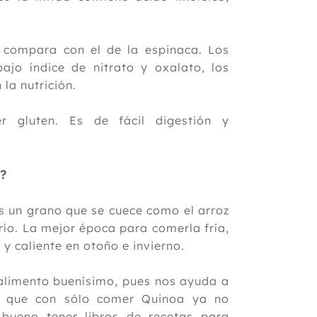
e compara con el de la espinaca. Los
ajo índice de nitrato y oxalato, los
la nutrición.
r gluten. Es de fácil digestión y
?
es un grano que se cuece como el arroz
frío. La mejor época para comerla fría,
y caliente en otoño e invierno.
alimento buenísimo, pues nos ayuda a
cir que con sólo comer Quinoa ya no
 bueno tener libros de recetas para