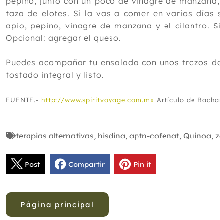
pepino, junto con un poco de vinagre de manzana, la
taza de elotes. Si la vas a comer en varios días
apio, pepino, vinagre de manzana y el cilantro. 
Opcional: agregar el queso.
Puedes acompañar tu ensalada con unos trozos de 
tostado integral y listo.
FUENTE.-
http://www.spiritvoyage.com.mx
Artículo de Bacha
terapias alternativas
,
hisdina
,
aptn-cofenat
,
Quinoa
,
z
Post
Compartir
Pin it
Página principal