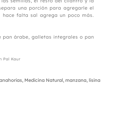
s semillas, el resto del cilantro y la
 separa una porción para agregarle el
Si hace falta sal agrega un poco más.
pan árabe, galletas integrales o pan
n Pal Kaur
anahorias
,
Medicina Natural
,
manzana
,
lisina