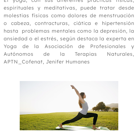
El yoga, con sus diferentes prácticas físicas,
espirituales y meditativas, puede tratar desde
2023
molestias físicas como dolores de menstruación
2022
o cabeza, contracturas, ciática e hipertensión
hasta problemas mentales como la depresión, la
2021
ansiedad o el estrés, según destaca la experta en
2020
Yoga de la Asociación de Profesionales y
2019
Autónomos de la Terapias Naturales,
APTN_Cofenat, Jenifer Humanes
2018
2017
2016
2015
Diciembre
Noviembre
Octubre
Septiembre
Agosto