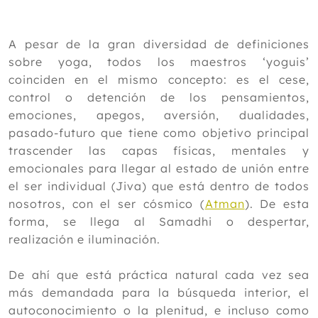
Julio
Junio
A pesar de la gran diversidad de definiciones
Mayo
sobre yoga, todos los maestros ‘yoguis’
Abril
coinciden en el mismo concepto: es el cese,
Marzo
control o detención de los pensamientos,
Febrero
emociones, apegos, aversión, dualidades,
Enero
pasado-futuro que tiene como objetivo principal
2014
trascender las capas físicas, mentales y
emocionales para llegar al estado de unión entre
2013
el ser individual (Jiva) que está dentro de todos
2012
nosotros, con el ser cósmico (
Atman
). De esta
forma, se llega al Samadhi o despertar,
realización e iluminación.
De ahí que está práctica natural cada vez sea
más demandada para la búsqueda interior, el
autoconocimiento o la plenitud, e incluso como