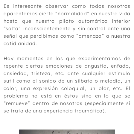
2024
Es interesante observar como todos nosotros
aparentamos cierta “normalidad” en nuestra vida
2023
hasta que nuestro piloto automático interior
2022
“salta” inconscientemente y sin control ante una
señal que percibimos como “amenaza” a nuestra
2021
cotidianidad.
2020
2019
Hay momentos en los que experimentamos de
repente ciertas emociones de angustia, enfado,
2018
ansiedad, tristeza, etc. ante cualquier estímulo
2017
sutil como el sonido de un silbato o melodía, un
color, una expresión coloquial, un olor, etc. El
2016
problema no está en éstos sino en lo que se
Diciembre
“remueve” dentro de nosotros (especialmente si
Noviembre
se trata de una experiencia traumática).
Octubre
Septiembre
Agosto