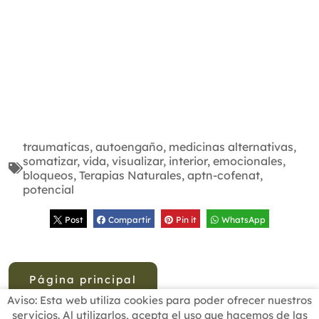
traumaticas
,
autoengaño
,
medicinas alternativas
,
somatizar
,
vida
,
visualizar
,
interior
,
emocionales
,
bloqueos
,
Terapias Naturales
,
aptn-cofenat
,
potencial
Post
Compartir
Pin it
WhatsApp
Página principal
Aviso: Esta web utiliza cookies para poder ofrecer nuestros
servicios. Al utilizarlos, acepta el uso que hacemos de las