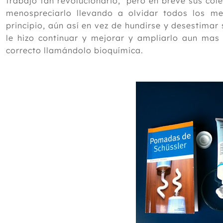
trabajo tan revolucionario, pero en breve sus col
menospreciarlo llevando a olvidar todos los m
principio, aún así en vez de hundirse y desestimar
le hizo continuar y mejorar y ampliarlo aun mas
correcto llamándolo bioquímica.