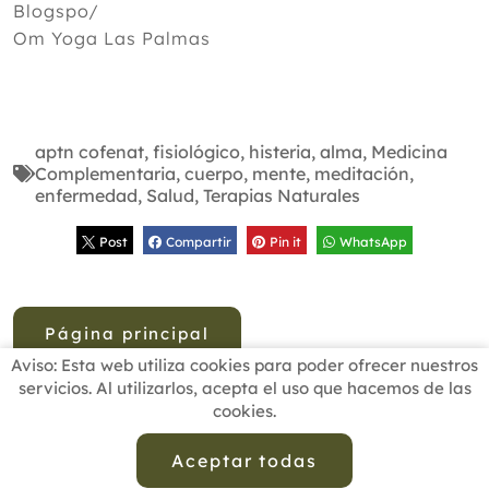
Blogspo/
Om Yoga Las Palmas
aptn cofenat
,
fisiológico
,
histeria
,
alma
,
Medicina
Complementaria
,
cuerpo
,
mente
,
meditación
,
enfermedad
,
Salud
,
Terapias Naturales
Post
Compartir
Pin it
WhatsApp
Página principal
Aviso: Esta web utiliza cookies para poder ofrecer nuestros
servicios. Al utilizarlos, acepta el uso que hacemos de las
cookies.
INICIO
BUSCADOR PROFESIONALES
ACTUALIDAD
ESCUELAS RECOMENDADAS
COMISIONES
Aceptar todas
CONTACTO