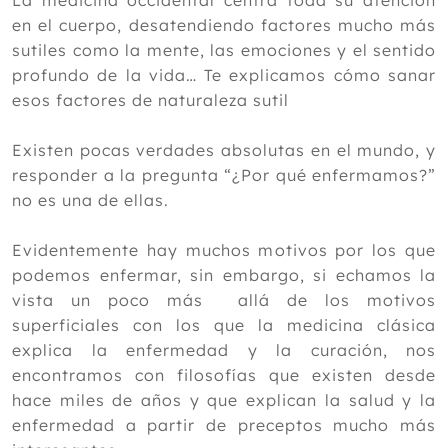
La medicina occidental centra toda su atención
en el cuerpo, desatendiendo factores mucho más
2023
sutiles como la mente, las emociones y el sentido
2022
profundo de la vida… Te explicamos cómo sanar
esos factores de naturaleza sutil
2021
2020
Existen pocas verdades absolutas en el mundo, y
2019
responder a la pregunta “¿Por qué enfermamos?”
no es una de ellas.
2018
Diciembre
Evidentemente hay muchos motivos por los que
Noviembre
podemos enfermar, sin embargo, si echamos la
Octubre
vista un poco más allá de los motivos
Septiembre
superficiales con los que la medicina clásica
Agosto
explica la enfermedad y la curación, nos
Julio
encontramos con filosofías que existen desde
Junio
hace miles de años y que explican la salud y la
Mayo
enfermedad a partir de preceptos mucho más
Abril