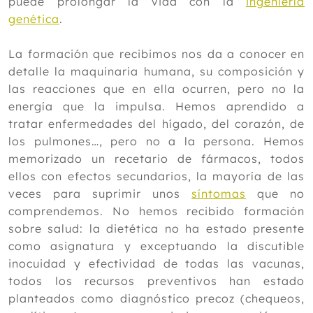
puede prolongar la vida con la
ingeniería
2019
genética
.
2018
La formación que recibimos nos da a conocer en
2017
detalle la maquinaria humana, su composición y
las reacciones que en ella ocurren, pero no la
2016
energía que la impulsa. Hemos aprendido a
2015
tratar enfermedades del hígado, del corazón, de
los pulmones…, pero no a la persona. Hemos
2014
memorizado un recetario de fármacos, todos
2013
ellos con efectos secundarios, la mayoría de las
veces para suprimir unos
síntomas
que no
2012
comprendemos. No hemos recibido formación
sobre salud: la dietética no ha estado presente
como asignatura y exceptuando la discutible
inocuidad y efectividad de todas las vacunas,
todos los recursos preventivos han estado
planteados como diagnóstico precoz (chequeos,