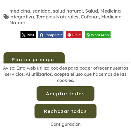
medicina
,
sanidad
,
salud natural
,
Salud
,
Medicina
integrativa
,
Terapias Naturales
,
Cofenat
,
Medicina
Natural
Post
Compartir
Pin it
WhatsApp
Página principal
Aviso: Esta web utiliza cookies para poder ofrecer nuestros
servicios. Al utilizarlos, acepta el uso que hacemos de las
cookies.
INICIO
BUSCADOR PROFESIONALES
ACTUALIDAD
ESCUELAS RECOMENDADAS
COMISIONES
Aceptar todas
CONTACTO
Rechazar todas
Aviso Legal
Política de Privacidad de Datos
Política de Calidad
Política de Cookies
Configuración de Cookies
Configuración