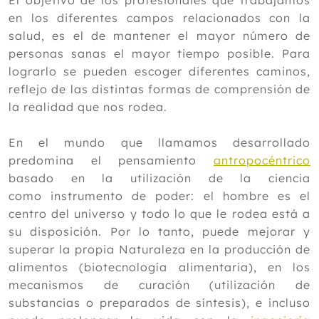
El objetivo de los profesionales que trabajamos
en los diferentes campos relacionados con la
2023
salud, es el de mantener el mayor número de
2022
personas sanas el mayor tiempo posible. Para
lograrlo se pueden escoger diferentes caminos,
2021
reflejo de las distintas formas de comprensión de
Diciembre
la realidad que nos rodea.
Noviembre
Octubre
En el mundo que llamamos desarrollado
Septiembre
predomina el pensamiento
antropocéntrico
Agosto
basado en la utilización de la ciencia
Julio
como instrumento de poder: el hombre es el
Junio
centro del universo y todo lo que le rodea está a
Mayo
su disposición. Por lo tanto, puede mejorar y
Abril
superar la propia Naturaleza en la producción de
Marzo
alimentos (biotecnología alimentaria), en los
Febrero
mecanismos de curación (utilización de
Enero
substancias o preparados de síntesis), e incluso
2020