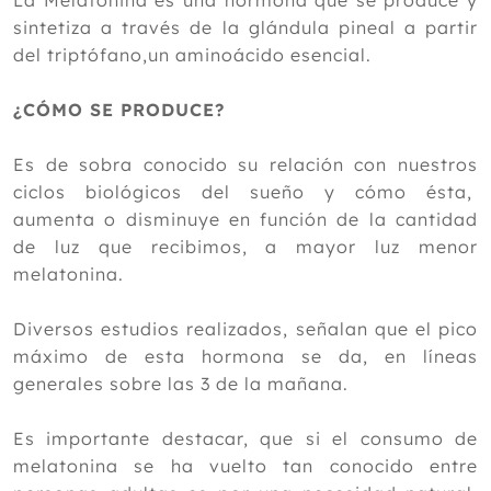
La Melatonina es una hormona que se produce y
sintetiza a través de la glándula pineal a partir
2023
del triptófano,un aminoácido esencial.
2022
¿CÓMO SE PRODUCE?
2021
Diciembre
Es de sobra conocido su relación con nuestros
Noviembre
ciclos biológicos del sueño y cómo ésta,
Octubre
aumenta o disminuye en función de la cantidad
Septiembre
de luz que recibimos, a mayor luz menor
Agosto
melatonina.
Julio
Junio
Diversos estudios realizados, señalan que el pico
Mayo
máximo de esta hormona se da, en líneas
Abril
generales sobre las 3 de la mañana.
Marzo
Febrero
Es importante destacar, que si el consumo de
Enero
melatonina se ha vuelto tan conocido entre
2020