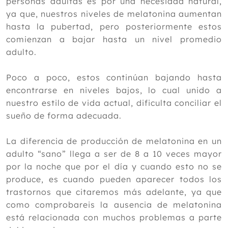
personas adultas es por una necesidad natural,
2019
ya que, nuestros niveles de melatonina aumentan
hasta la pubertad, pero posteriormente estos
2018
comienzan a bajar hasta un nivel promedio
2017
adulto.
2016
Poco a poco, estos continúan bajando hasta
2015
encontrarse en niveles bajos, lo cual unido a
nuestro estilo de vida actual, dificulta conciliar el
2014
sueño de forma adecuada.
2013
La diferencia de producción de melatonina en un
2012
adulto “sano” llega a ser de 8 a 10 veces mayor
por la noche que por el día y cuando esto no se
produce, es cuando pueden aparecer todos los
trastornos que citaremos más adelante, ya que
como comprobareis la ausencia de melatonina
está relacionada con muchos problemas a parte