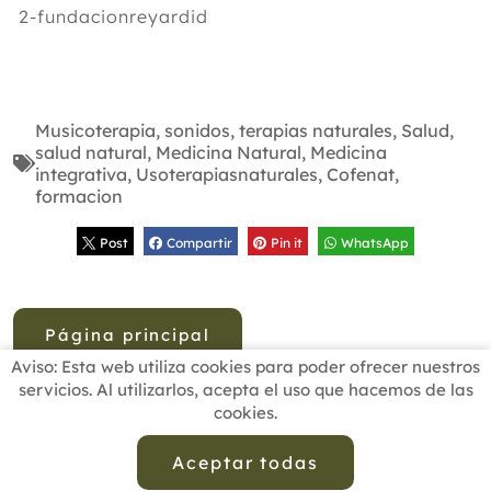
2-fundacionreyardid
Musicoterapia
,
sonidos
,
terapias naturales
,
Salud
,
salud natural
,
Medicina Natural
,
Medicina
integrativa
,
Usoterapiasnaturales
,
Cofenat
,
formacion
Post
Compartir
Pin it
WhatsApp
Página principal
Aviso: Esta web utiliza cookies para poder ofrecer nuestros
servicios. Al utilizarlos, acepta el uso que hacemos de las
cookies.
INICIO
BUSCADOR PROFESIONALES
ACTUALIDAD
ESCUELAS RECOMENDADAS
COMISIONES
Aceptar todas
CONTACTO