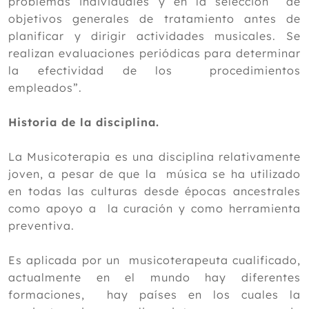
problemas individuales y en la selección de
2019
objetivos generales de tratamiento antes de
planificar y dirigir actividades musicales. Se
2018
realizan evaluaciones periódicas para determinar
2017
la efectividad de los procedimientos
empleados”.
2016
2015
Historia de la disciplina.
2014
La Musicoterapia es una disciplina relativamente
2013
joven, a pesar de que la música se ha utilizado
en todas las culturas desde épocas ancestrales
2012
como apoyo a la curación y como herramienta
preventiva.
Es aplicada por un musicoterapeuta cualificado,
actualmente en el mundo hay diferentes
formaciones, hay países en los cuales la