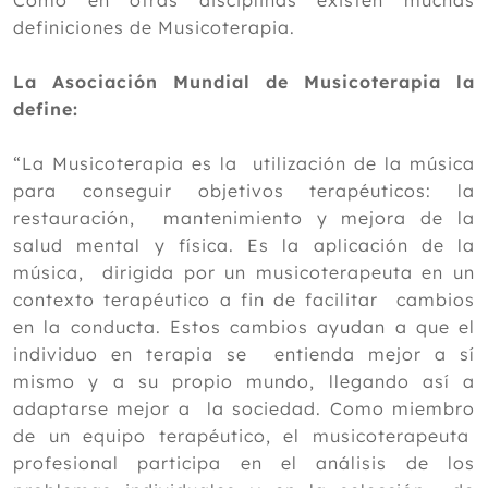
Como en otras disciplinas existen muchas
definiciones de Musicoterapia.
2023
2022
La Asociación Mundial de Musicoterapia la
Diciembre
define:
Noviembre
Octubre
“La Musicoterapia es la utilización de la música
Septiembre
para conseguir objetivos terapéuticos: la
Agosto
restauración, mantenimiento y mejora de la
Julio
salud mental y física. Es la aplicación de la
Junio
música, dirigida por un musicoterapeuta en un
Mayo
contexto terapéutico a fin de facilitar cambios
Abril
en la conducta. Estos cambios ayudan a que el
Marzo
individuo en terapia se entienda mejor a sí
Febrero
mismo y a su propio mundo, llegando así a
Enero
adaptarse mejor a la sociedad. Como miembro
de un equipo terapéutico, el musicoterapeuta
2021
profesional participa en el análisis de los
2020