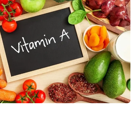
2023
Diciembre
Noviembre
Octubre
Septiembre
Agosto
Julio
Junio
Mayo
Abril
Marzo
Febrero
Enero
2022
2021
2020