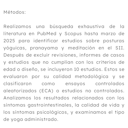
integrador para mitigar el estrés, la
ansiedad y la depresión
Métodos:
¿La L-carnitina adelgaza?
El efecto del tratamiento manipulativo
Realizamos una búsqueda exhaustiva de la
osteopático en la rinosinusitis crónica
Enero
literatura en PubMed y Scopus hasta marzo de
2025 para identificar estudios sobre posturas
2025
yóguicas, pranayama y meditación en el SII.
2024
Después de excluir revisiones, informes de casos
y estudios que no cumplían con los criterios de
2023
edad o diseño, se incluyeron 10 estudios. Estos se
2022
evaluaron por su calidad metodológica y se
clasificaron como ensayos controlados
2021
aleatorizados (ECA) o estudios no controlados.
2020
Analizamos los resultados relacionados con los
síntomas gastrointestinales, la calidad de vida y
2019
los síntomas psicológicos, y examinamos el tipo
2018
de yoga administrado.
2017