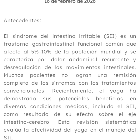
16 de febrero de 2026
Julio
Junio
Mayo
Antecedentes:
Abril
Marzo
El síndrome del intestino irritable (SII) es un
Febrero
trastorno gastrointestinal funcional común que
Claves para proteger la barrera
afecta al 5%-10% de la población mundial y se
intestinal
caracteriza por dolor abdominal recurrente y
Acupuntura y drogadicción
desregulación de los movimientos intestinales.
Enero y febrero, meses clave para
Muchos pacientes no logran una remisión
reforzar el sistema inmunológico de
completa de los síntomas con los tratamientos
forma natural
convencionales. Recientemente, el yoga ha
La eficacia del yoga en el síndrome del
intestino irritable: una revisión
demostrado sus potenciales beneficios en
sistemática
diversas condiciones médicas, incluido el SII,
Cofenat consolida la implantación de
como resultado de su efecto sobre el eje
su Código de Buenas Prácticas en
intestino-cerebro. Esta revisión sistemática
España y refuerza el diálogo
evalúa la efectividad del yoga en el manejo del
Tratamiento manipulativo osteopático
como enfoque complementario e
SII.