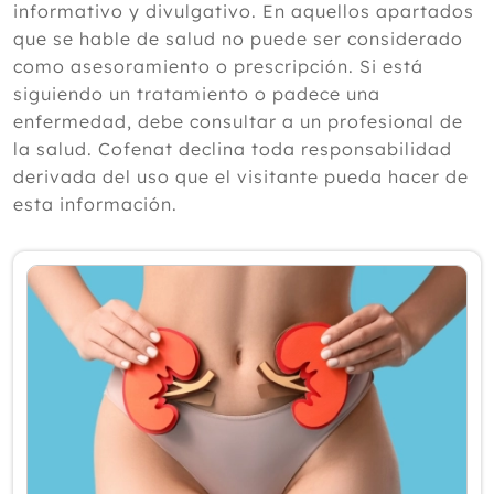
informativo y divulgativo. En aquellos apartados
Cistitis en verano: cinco remedios
naturales para aliviar los síntomas,
que se hable de salud no puede ser considerado
según un experto
como asesoramiento o prescripción. Si está
Julio
siguiendo un tratamiento o padece una
Junio
enfermedad, debe consultar a un profesional de
Mayo
la salud. Cofenat declina toda responsabilidad
Abril
derivada del uso que el visitante pueda hacer de
Marzo
esta información.
Febrero
Enero
2025
2024
2023
2022
2021
2020