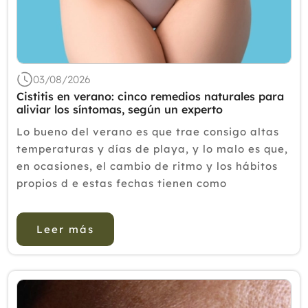
2019
2018
2017
03/08/2026
2016
Cistitis en verano: cinco remedios naturales para
aliviar los síntomas, según un experto
2015
Lo bueno del verano es que trae consigo altas
2014
temperaturas y días de playa, y lo malo es que,
en ocasiones, el cambio de ritmo y los hábitos
2013
propios d e estas fechas tienen como
2012
consecuencia infecciones de orina,
especialmente entre las mujeres. La
Leer más
combinación de c...