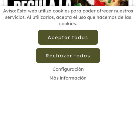
Aviso: Esta web utiliza cookies para poder ofrecer nuestros
servicios. Al utilizarlos, acepta el uso que hacemos de las
cookies.
Aceptar todas
Rechazar todas
15/06/2026
Cofenat reclama al Gobierno la regulación de la
Configuración
Osteopatía en España tras el caso de Italia
Más información
Esta técnica se ha convertido en profesión
sanitaria en el país vecino. Italia ha dado un
nuevo paso en la regulación de la Osteopatía al
publicar un decreto en la ‘Gazzetta Ufficiale’
que desarrolla el reconocimiento de esta
disciplina como pro...
Leer más