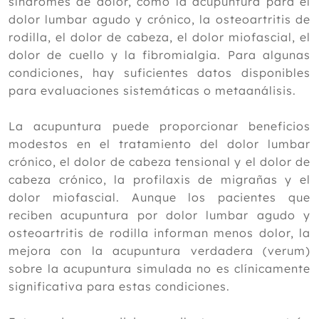
síndromes de dolor, como la acupuntura para el
Septiembre
dolor lumbar agudo y crónico, la osteoartritis de
Agosto
rodilla, el dolor de cabeza, el dolor miofascial, el
Julio
dolor de cuello y la fibromialgia. Para algunas
Junio
condiciones, hay suficientes datos disponibles
Mayo
para evaluaciones sistemáticas o metaanálisis.
Abril
Marzo
La acupuntura puede proporcionar beneficios
Febrero
modestos en el tratamiento del dolor lumbar
Enero
crónico, el dolor de cabeza tensional y el dolor de
2024
cabeza crónico, la profilaxis de migrañas y el
dolor miofascial. Aunque los pacientes que
2023
reciben acupuntura por dolor lumbar agudo y
2022
osteoartritis de rodilla informan menos dolor, la
2021
mejora con la acupuntura verdadera (verum)
sobre la acupuntura simulada no es clínicamente
2020
significativa para estas condiciones.
2019