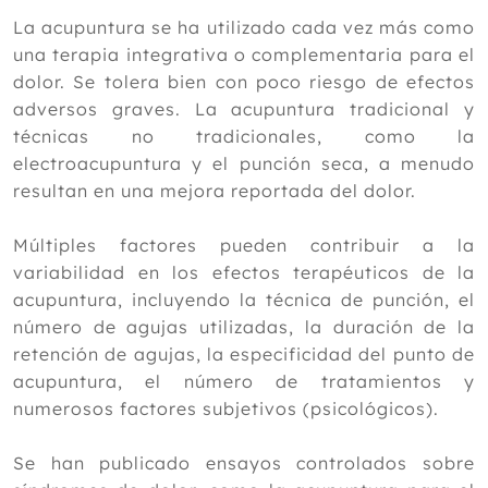
Noviembre
La acupuntura se ha utilizado cada vez más como
¿La acupuntura es placebo para el
una terapia integrativa o complementaria para el
dolor?
dolor. Se tolera bien con poco riesgo de efectos
El deporte y la salud mental: cuando el
movimiento cura el alma
adversos graves. La acupuntura tradicional y
La actividad física que ayuda a tus
técnicas no tradicionales, como la
hijos a relajarse, mejorar su
electroacupuntura y el punción seca, a menudo
concentración (y que pueden practicar
resultan en una mejora reportada del dolor.
en casa)
Evidencia en la acupuntura: Una
revisión de metaanálisis y revisiones
Múltiples factores pueden contribuir a la
sistemáticas
variabilidad en los efectos terapéuticos de la
Yoga Nidra: terapia complementaria
acupuntura, incluyendo la técnica de punción, el
para mejorar la atención oncológica
número de agujas utilizadas, la duración de la
Así es el antioxidante que es 65 veces
retención de agujas, la especificidad del punto de
más potente que la vitamina C y
fortalece el colágeno
acupuntura, el número de tratamientos y
Evaluación de los tratamientos
numerosos factores subjetivos (psicológicos).
naturopáticos en pacientes con
fibromialgia, revisión
Se han publicado ensayos controlados sobre
Octubre