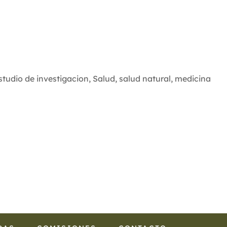
2020
2019
2018
2017
studio de investigacion
,
Salud
,
salud natural
,
medicina
2016
2015
2014
2013
2012