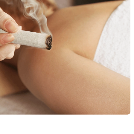
Diciembre
Efectividad de la Medicina Natural y
Tradicional en los servicios de
urgencias
Cómo las Terapias Naturales ayudan a
mantener la salud digestiva frente a los
excesos navideños
Remedios naturales para mejorar la
digestión en Navidad
Cofenat propone las Flores de Bach
como aliadas naturales contra el bajón
anímico del invierno
Análisis de la Eficacia de la acupuntura
en el tratamiento del síndrome de dolor
miofascial de la musculatura
masticatoria
La inmediatez que nos enferma
El efecto del yoga sobre el estrés, la
ansiedad y la depresión en las mujeres
La Auriculoterapia conquista Europa
Medicina integrativa, naturopática y