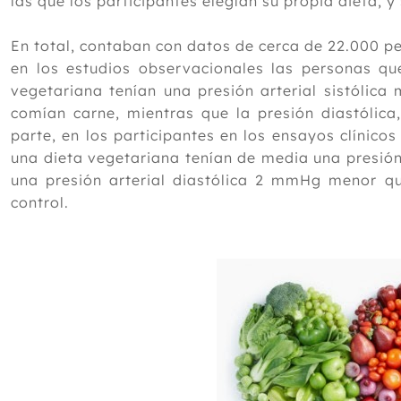
las que los participantes elegían su propia dieta, 
En total, contaban con datos de cerca de 22.000 p
en los estudios observacionales las personas q
vegetariana tenían una presión arterial sistóli
comían carne, mientras que la presión diastólic
parte, en los participantes en los ensayos clínico
una dieta vegetariana tenían de media una presión
una presión arterial diastólica 2 mmHg menor qu
control.