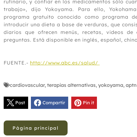
rutinario, y confiar en los medicamentos sólo cu
trabajo», dijo Yokoyama. Para ello, Yokoham
programa gratuito conocido como programa de
introducir una dieta a base de verduras, que consis
diarios que ofrecen menús, recetas, videos de
preguntas. Está disponible en inglés, español, chi
FUENTE.-
http://www.abc.es/salud/
cardiovascular
,
terapias alternativas
,
yokoyama
,
aptn
Post
Compartir
Pin it
Página principal