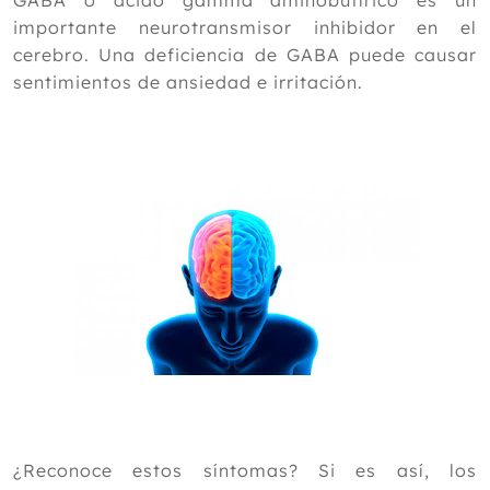
GABA o ácido gamma aminobutírico es un
importante neurotransmisor inhibidor en el
2023
cerebro. Una deficiencia de GABA puede causar
2022
sentimientos de ansiedad e irritación.
2021
2020
2019
2018
2017
Diciembre
Octubre
Septiembre
Agosto
Julio
Junio
Mayo
¿Reconoce estos síntomas? Si es así, los
Abril