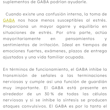
suplementos de GABA podrían ayudarle.
Marzo
Febrero
Cuando existe una confusión interna, la toma de
Enero
GABA
nos hace menos susceptibles al estrés.
Proporciona un mayor agarre y equilibrio en
2016
situaciones de estrés. Por otra parte, actúa
2015
mayoritariamente en pensamientos y
2014
sentimientos de irritación. Ideal en tiempos de
emociones fuertes, exámenes, plazos de entrega
2013
ajustados y una vida familiar ocupada.
2012
En términos de funcionamiento, el GABA inhibe la
transmisión de señales a las terminaciones
nerviosas y cumple así una función de guardián
muy importante. El GABA está presente en
alrededor de un 30 % de todas las células
nerviosas y si se inhibe la síntesis se producen
ataques convulsivos. El GABA es por lo tanto el