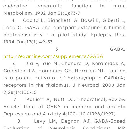
endocrine pancreatic function in man.
Metabolism. 1982 Jan;31(1):73-7
4 Cocito L, Bianchetti A, Bossi L, Giberti L,
Loeb C. GABA and phosphatidylserine in human
photosensitivity : a pilot study. Epilepsy Res.
1994 Jan;17(1):49-53
5 GABA.
http://examine.com/supplements/GABA
6 Jia F, Yue M, Chandra D, Keramidas A,
Goldstein PA, Homanics GE, Harrison NL. Taurine
is a potent activator of extrasynaptic GABA(A)
receptors in the thalamus. J Neurosci 2008 Jan
2;28(1):106-15
7 Kalueff A, Nutt DJ. Theoretical/Review
Article: Role of GABA in memory and anxiety
Depression and Anxiety 4:100-110 (1996/1997)
8 Levy LM, Degnan AJ. GABA-Based
Evaluation of Neurologic Conditions: MR