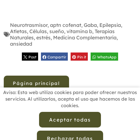
Neurotrasmisor
,
aptn cofenat
,
Gaba
,
Epilepsia
,
Atletas
,
Células
,
sueño
,
vitamina b
,
Terapias
Naturales
,
estrés
,
Medicina Complementaria
,
ansiedad
Post
Compartir
Pin it
WhatsApp
Página principal
Aviso: Esta web utiliza cookies para poder ofrecer nuestros
servicios. Al utilizarlos, acepta el uso que hacemos de las
cookies.
INICIO
BUSCADOR PROFESIONALES
ACTUALIDAD
ESCUELAS RECOMENDADAS
COMISIONES
Aceptar todas
CONTACTO
Rechazar todas