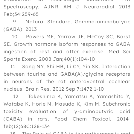
Spectroscopy. AJNR AM J Neuroradiol 2013
Feb;34:259-65
9 Natural Standard. Gamma-aminobutyric
(GABA). 2013
10 Powers ME, Yarrow JF, McCoy SC, Borst
SE. Growth hormone isoform responses to GABA
ingestion at rest and after exercise. Med Sci
Sports Exerc. 2008 Jan;40(1):104-10
11 Song NY, Shi HB, Li CY, Yin SK. Interaction
between taurine and GABA(A)/glycine receptors
in neurons of the rat anteroventral cochlear
nucleus. Brain Res. 2012 Sep 7;1472:1-10
12 Takeshima K, Yamatsu A, Yamashita Y,
Watabe K, Horie N, Masuda K, Kim M. Subchronic
toxicity evaluation of y-aminobutyric acid
(GABA) in rats. Food Chem Toxicol. 2014
feb;12;68C:128-134
13 The Role of GABA in the pathogenesis and