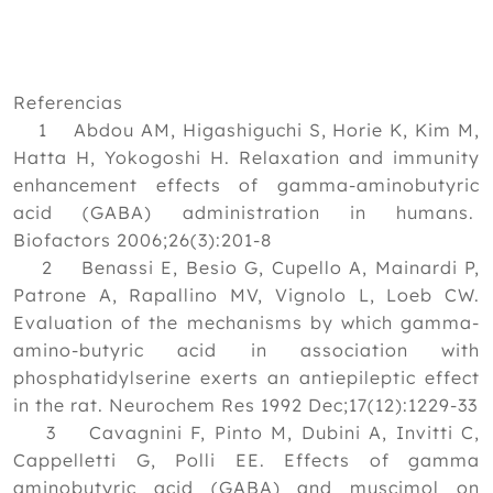
Referencias
1 Abdou AM, Higashiguchi S, Horie K, Kim M,
Hatta H, Yokogoshi H. Relaxation and immunity
enhancement effects of gamma-aminobutyric
acid (GABA) administration in humans.
Biofactors 2006;26(3):201-8
2 Benassi E, Besio G, Cupello A, Mainardi P,
Patrone A, Rapallino MV, Vignolo L, Loeb CW.
Evaluation of the mechanisms by which gamma-
amino-butyric acid in association with
phosphatidylserine exerts an antiepileptic effect
in the rat. Neurochem Res 1992 Dec;17(12):1229-33
3 Cavagnini F, Pinto M, Dubini A, Invitti C,
Cappelletti G, Polli EE. Effects of gamma
aminobutyric acid (GABA) and muscimol on