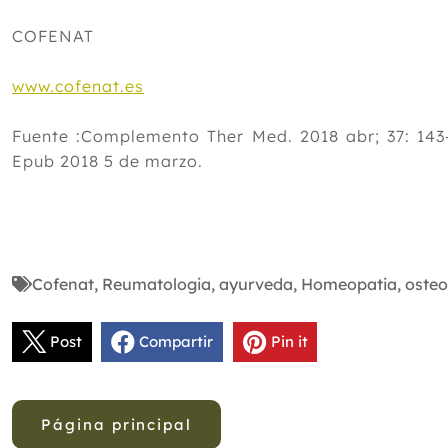
COFENAT
www.cofenat.es
Fuente :Complemento Ther Med. 2018 abr; 37: 143-1
Epub 2018 5 de marzo.
Cofenat
,
Reumatologia
,
ayurveda
,
Homeopatia
,
osteo
Post
Compartir
Pin it
Página principal