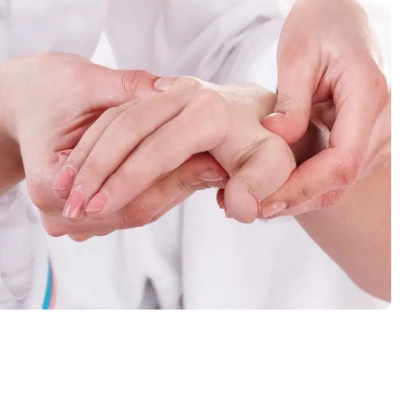
2023
2022
2021
2020
Diciembre
Noviembre
Octubre
Septiembre
Agosto
Julio
Junio
Mayo
Abril
Marzo
Febrero
Enero