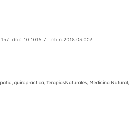
57. doi: 10.1016 / j.ctim.2018.03.003.
patia
,
quiropractica
,
TerapiasNaturales
,
Medicina Natural