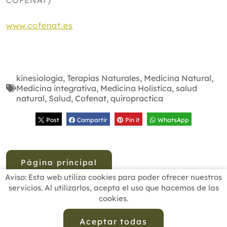
www.cofenat.es
kinesiologia
,
Terapias Naturales
,
Medicina Natural
,
Medicina integrativa
,
Medicina Holistica
,
salud
natural
,
Salud
,
Cofenat
,
quiropractica
Post
Compartir
Pin it
WhatsApp
Página principal
Aviso: Esta web utiliza cookies para poder ofrecer nuestros
servicios. Al utilizarlos, acepta el uso que hacemos de las
cookies.
INICIO
BUSCADOR PROFESIONALES
ACTUALIDAD
ESCUELAS RECOMENDADAS
COMISIONES
Aceptar todas
CONTACTO