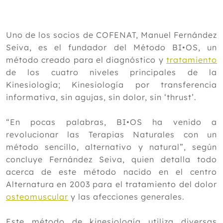
2024
2023
Uno de los socios de COFENAT, Manuel Fernández
2022
Seiva, es el fundador del Método BI•OS, un
método creado para el diagnóstico y
tratamiento
2021
de los cuatro niveles principales de la
Diciembre
Kinesiología; Kinesiología por transferencia
Noviembre
informativa, sin agujas, sin dolor, sin ‘thrust’.
Octubre
Septiembre
“En pocas palabras, BI•OS ha venido a
Agosto
revolucionar las Terapias Naturales con un
Julio
método sencillo, alternativo y natural”, según
Junio
concluye Fernández Seiva, quien detalla todo
Mayo
acerca de este método nacido en el centro
Abril
Alternatura en 2003 para el tratamiento del dolor
Marzo
osteomuscular
y las afecciones generales.
Febrero
Enero
Este método de kinesiología utiliza diversas