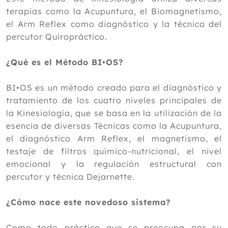
2020
terapias como la Acupuntura, el Biomagnetismo,
2019
el Arm Reflex como diagnóstico y la técnica del
percutor Quiropráctico.
2018
2017
¿Qué es el Método BI•OS?
2016
BI•OS es un método creado para el diagnóstico y
2015
tratamiento de los cuatro niveles principales de
la Kinesiología, que se basa en la utilización de la
2014
esencia de diversas Técnicas como la Acupuntura,
2013
el diagnóstico Arm Reflex, el magnetismo, el
testaje de filtros químico-nutricional, el nivel
2012
emocional y la regulación estructural con
percutor y técnica Dejarnette.
¿Cómo nace este novedoso sistema?
Como todo práctico que se preocupa por su