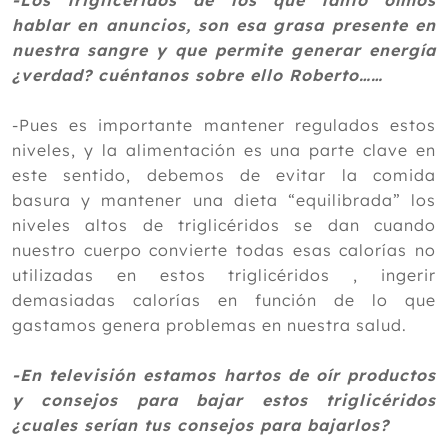
-Los triglicéridos de los que tanto oímos
hablar en anuncios, son esa grasa presente en
2023
nuestra sangre y que permite generar energía
2022
¿verdad? cuéntanos sobre ello Roberto……
Diciembre
Noviembre
-Pues es importante mantener regulados estos
Octubre
niveles, y la alimentación es una parte clave en
Septiembre
este sentido, debemos de evitar la comida
Agosto
basura y mantener una dieta “equilibrada” los
Julio
niveles altos de triglicéridos se dan cuando
Junio
nuestro cuerpo convierte todas esas calorías no
Mayo
utilizadas en estos triglicéridos , ingerir
Abril
demasiadas calorías en función de lo que
Marzo
gastamos genera problemas en nuestra salud.
Febrero
Enero
-En televisión estamos hartos de oír productos
y consejos para bajar estos triglicéridos
2021
¿cuales serían tus consejos para bajarlos?
2020