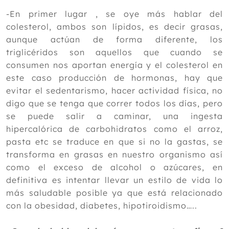
2019
-En primer lugar , se oye más hablar del
colesterol, ambos son lípidos, es decir grasas,
2018
aunque actúan de forma diferente, los
2017
triglicéridos son aquellos que cuando se
consumen nos aportan energía y el colesterol en
2016
este caso producción de hormonas, hay que
2015
evitar el sedentarismo, hacer actividad física, no
digo que se tenga que correr todos los días, pero
2014
se puede salir a caminar, una ingesta
2013
hipercalórica de carbohidratos como el arroz,
pasta etc se traduce en que si no la gastas, se
2012
transforma en grasas en nuestro organismo así
como el exceso de alcohol o azúcares, en
definitiva es intentar llevar un estilo de vida lo
más saludable posible ya que está relacionado
con la obesidad, diabetes, hipotiroidismo…..