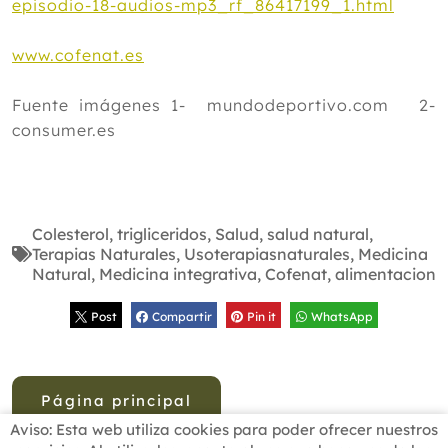
episodio-18-audios-mp3_rf_86417199_1.html
www.cofenat.es
Fuente imágenes 1- mundodeportivo.com 2-
consumer.es
Colesterol
,
trigliceridos
,
Salud
,
salud natural
,
Terapias Naturales
,
Usoterapiasnaturales
,
Medicina
Natural
,
Medicina integrativa
,
Cofenat
,
alimentacion
Post
Compartir
Pin it
WhatsApp
Página principal
Aviso: Esta web utiliza cookies para poder ofrecer nuestros