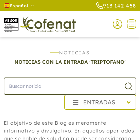
913 142 458
Español
NOTICIAS
NOTICIAS CON LA ENTRADA 'TRIPTOFANO'
ENTRADAS
2026
El objetivo de este Blog es meramente
Agosto
informativo y divulgativo. En aquellos apartados
Cistitis en verano: cinco remedios
naturales para aliviar los síntomas,
que se hable de salud no puede ser considerado