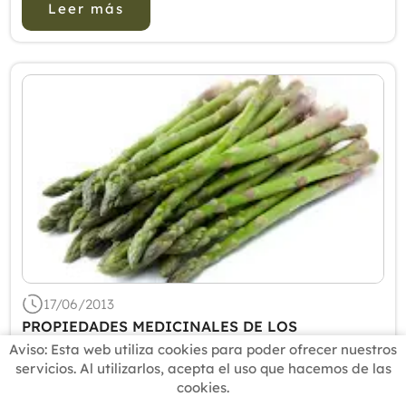
Leer más
origen animal. Existe una am...
17/06/2013
PROPIEDADES MEDICINALES DE LOS
ESPARRAGOS
Aviso: Esta web utiliza cookies para poder ofrecer nuestros
servicios. Al utilizarlos, acepta el uso que hacemos de las
Los espárragos son un alimento habitual en las
cookies.
dietas de adelgazamiento por su bajo aporte