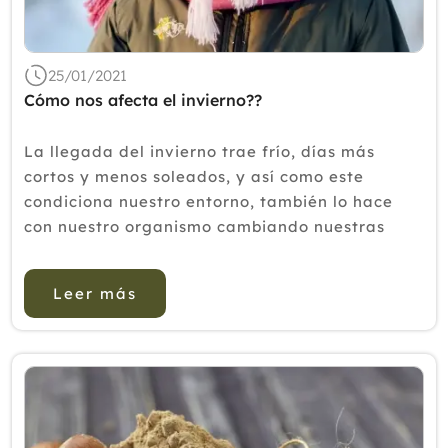
2018
2017
25/01/2021
2016
Cómo nos afecta el invierno??
2015
La llegada del invierno trae frío, días más
2014
cortos y menos soleados, y así como este
condiciona nuestro entorno, también lo hace
2013
con nuestro organismo cambiando nuestras
2012
rutinas y por lo tanto nuestro estado anímico.
Nuestro clima nos marca en gran med...
Leer más