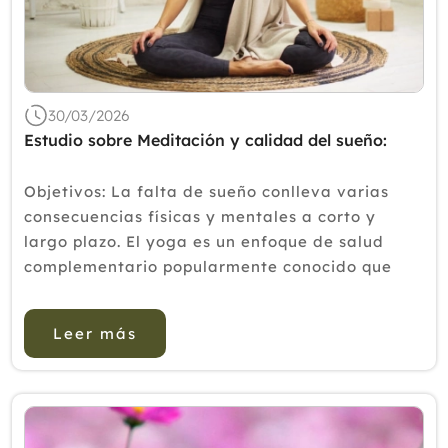
sin fármacos en casos leves de colitis
El masaje en el rendimiento y el
bienestar de los practicantes de
taekwondo
Cómo combatir el dolor crónico en
invierno con Medicina Tradicional
30/03/2026
China
Estudio sobre Meditación y calidad del sueño:
Medicina complementaria para el
tratamiento de la bronquitis
Objetivos: La falta de sueño conlleva varias
Febrero
consecuencias físicas y mentales a corto y
Enero
largo plazo. El yoga es un enfoque de salud
2025
complementario popularmente conocido que
mantiene la salud física y mental a través de
2024
asanas, meditación y técnicas d...
2023
Leer más
2022
2021
2020