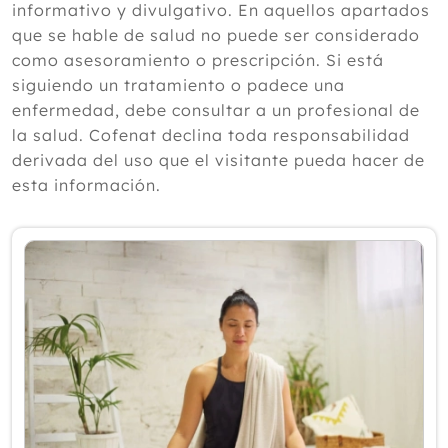
informativo y divulgativo. En aquellos apartados
Julio
que se hable de salud no puede ser considerado
Junio
como asesoramiento o prescripción. Si está
Mayo
siguiendo un tratamiento o padece una
Abril
enfermedad, debe consultar a un profesional de
Marzo
la salud. Cofenat declina toda responsabilidad
Estudio sobre Meditación y calidad del
sueño:
derivada del uso que el visitante pueda hacer de
¿Por qué nos sentimos diferentes
esta información.
cuando cambia el tiempo? Cofenat
explica el papel de las hormonas
Acupuntura y Lactancia
¿Sabías para qué sirve el magnesio en
las mujeres?
Eficacia y puntos óptimos de
acupresión auricular para el
tratamiento de la prediabetes:
¿OJOS ROJOS?¿ES CONJUNTIVITIS?
O ALGO PEOR AQUI TE CUENTO LA
DIFERENCIA
Cómo recuperar el bienestar digestivo